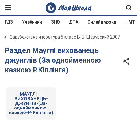
ГДЗ
Учебники
ЗНО
ДПА
Онлайн уроки
НМТ
Зарубежная литература 5 класс Б. Б. Щавурский 2007
Раздел Мауглі вихованець
джунглів (За однойменною
казкою Р.Кіплінга)
МАУГЛІ---
ВИХОВАНЕЦЬ-
ДЖУНГІВ-(За-
однойменною-
казкою-Р-Кіплінга)