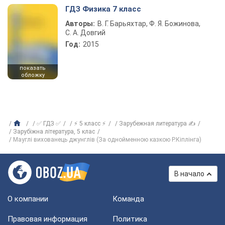
ГДЗ Физика 7 класс
Авторы:
В. Г. Барьяхтар, Ф. Я. Божинова,
С. А. Довгий
Год:
2015
показать
обложку
✅ ГДЗ ✅
⚡ 5 класс ⚡
Зарубежная литература ✍
Зарубіжна література, 5 клас
Мауглі вихованець джунглів (За однойменною казкою Р.Кіплінга)
В начало
О компании
Команда
Правовая информация
Политика