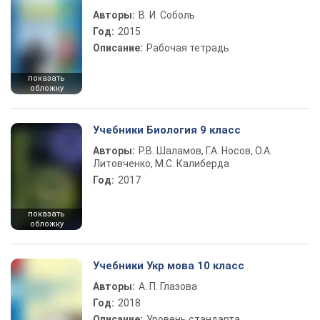
Авторы:
В. И. Соболь
Год:
2015
Описание:
Рабочая тетрадь
показать
обложку
Учебники Биология 9 класс
Авторы:
Р.В. Шаламов, Г.А. Носов, О.А.
Литовченко, М.С. Калиберда
Год:
2017
показать
обложку
Учебники Укр мова 10 класс
Авторы:
А. П. Глазова
Год:
2018
Описание:
Уровень стандарта