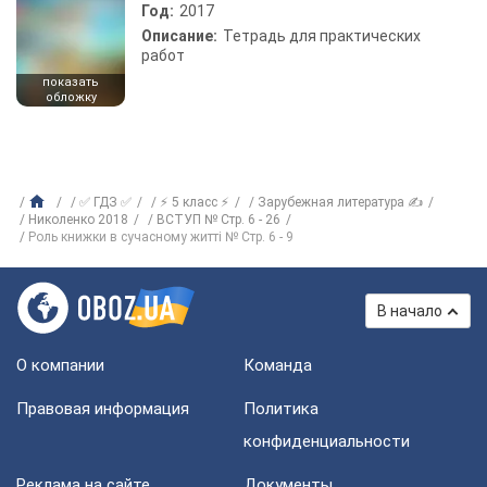
Год:
2017
Описание:
Тетрадь для практических
работ
показать
обложку
✅ ГДЗ ✅
⚡ 5 класс ⚡
Зарубежная литература ✍
Николенко 2018
ВСТУП № Cтр. 6 - 26
Роль книжки в сучасному житті № Cтр. 6 - 9
В начало
О компании
Команда
Правовая информация
Политика
конфиденциальности
Реклама на сайте
Документы