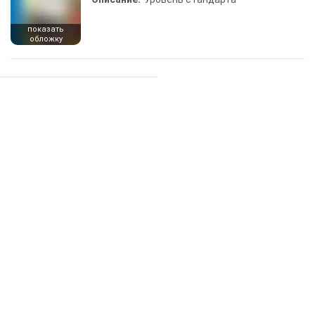
показать
обложку