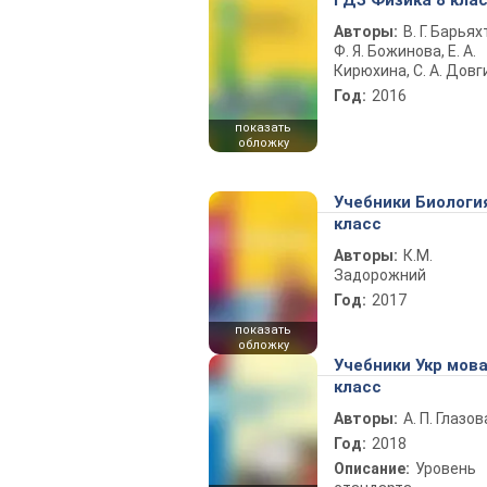
ГДЗ Физика 8 кла
Авторы:
В. Г. Барьях
Ф. Я. Божинова, Е. А.
Кирюхина, С. А. Довг
Год:
2016
показать
обложку
Учебники Биологи
класс
Авторы:
К.М.
Задорожний
Год:
2017
показать
обложку
Учебники Укр мова
класс
Авторы:
А. П. Глазов
Год:
2018
Описание:
Уровень