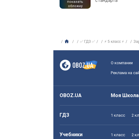
стандарта
показать
обложку
✅ ГДЗ ✅
⚡ 5 класс ⚡
За
О компании
Реклама на са
OBOZ.UA
Моя Школа
ГДЗ
1 класс
2 к
Учебники
1 класс
2 к