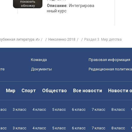
показать
Описание:
Интегрирова
обложку
нный курс
рубежная литература ✍
Николенко 2018
Раздел 3. Мир детства
Команда
Правовая информация
йте
Документы
Редакционная политика
Мир
Спорт
Общество
Все новости
Новости 
ласс
3 класс
4 класс
5 класс
6 класс
7 класс
8 класс
ласс
3 класс
4 класс
5 класс
6 класс
7 класс
8 класс