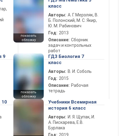
сс
ГДЗ Математика 5
класс
тар,
Авторы:
А. Г. Мерзляк, В.
ий
Б. Полонский, М. С. Якир,
Ю. М. Рабинович
Год:
2013
показать
Описание:
Сборник
обложку
задач и контрольных
работ
я 9
ГДЗ Биология 7
класс
Авторы:
В. И. Соболь
Год:
2015
Описание:
Рабочая
тетрадь
показать
обложку
 10
Учебники Всемирная
история 6 класс
а
Авторы:
И. Я. Щупак, И.
А. Пискарева, Е.В.
Бурлака
Год:
2019