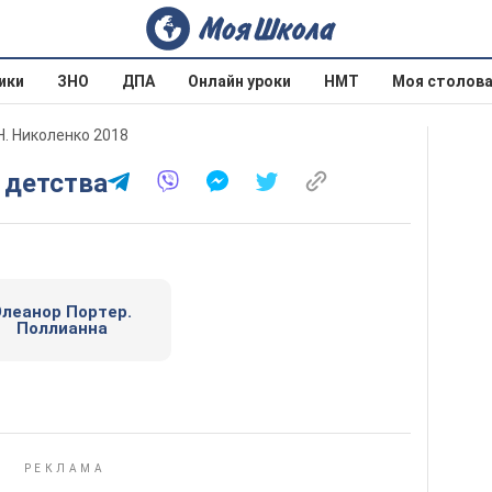
ики
ЗНО
ДПА
Онлайн уроки
НМТ
Моя столов
Н. Николенко 2018
р детства
Элеанор Портер.
Поллианна