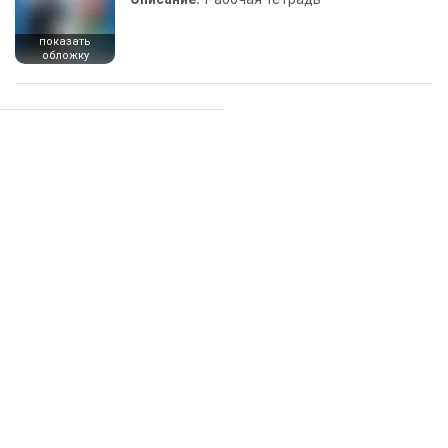
показать
обложку