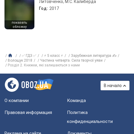
Литовченко, М.С. Калиберда
Год:
2017
показать
обложку
✅ ГДЗ ✅
⚡ 5 класс ⚡
Зарубежная литература ✍
Волощук 2018
Частина четверта. Сила творчої уяви
Розділ 2. Книжки, які залишаються з нами
В начало
О компании
Команда
Правовая информация
Политика
конфиденциальности
Реклама на сайте
Документы