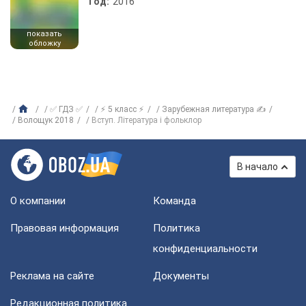
Год:
2016
показать
обложку
✅ ГДЗ ✅
⚡ 5 класс ⚡
Зарубежная литература ✍
Волощук 2018
Вступ. Література і фольклор
В начало
О компании
Команда
Правовая информация
Политика
конфиденциальности
Реклама на сайте
Документы
Редакционная политика