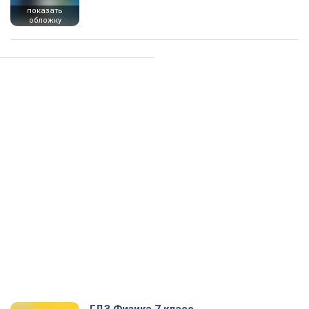
показать
обложку