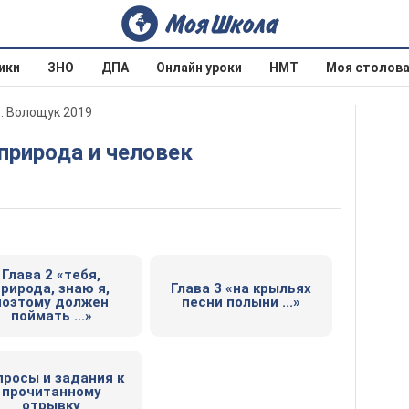
ики
ЗНО
ДПА
Онлайн уроки
НМТ
Моя столов
. Волощук 2019
 природа и человек
Глава 2 «тебя,
рирода, знаю я,
Глава 3 «на крыльях
поэтому должен
песни полыни ...»
поймать ...»
просы и задания к
прочитанному
отрывку