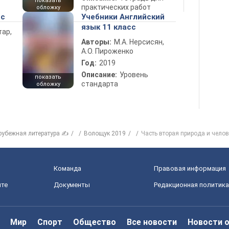
показать
практических работ
обложку
сс
Учебники Английский
язык 11 класс
тар,
Авторы:
М.А. Нерсисян,
А.О. Пироженко
Год:
2019
Описание:
Уровень
показать
стандарта
обложку
рубежная литература ✍
Волощук 2019
Часть вторая природа и челов
Команда
Правовая информация
йте
Документы
Редакционная политика
Мир
Спорт
Общество
Все новости
Новости 