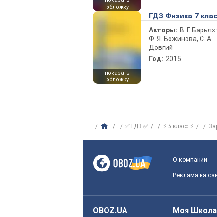
показать
обложку
ГДЗ Физика 7 кла
Авторы:
В. Г. Барьях
Ф. Я. Божинова, С. А.
Довгий
Год:
2015
показать
обложку
✅ ГДЗ ✅
⚡ 5 класс ⚡
За
О компании
Реклама на са
OBOZ.UA
Моя Школа