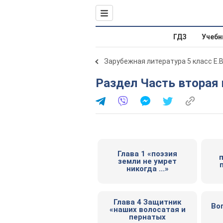
ГДЗ
Учебн
Зарубежная литература 5 класс Е.В
Раздел Часть вторая
Глава 1 «поэзия
п
земли не умрет
никогда ...»
Глава 4 Защитник
Во
«наших волосатая и
пернатых