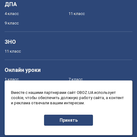
ДПА
4 класс
11 класс
9 класс
ЗНО
11 класс
Онлайн уроки
1 класс
7 класс
2 класс
8 класс
Вместе с нашими партнерами сайт OBOZ.UA использует
cookie, чтобы обеспечить должную работу сайта, а контент
3 класс
9 класс
и реклама отвечали вашим интересам.
4 класс
10 класс
5 класс
11 класс
Принять
6 класс