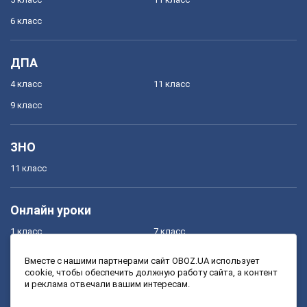
6 класс
ДПА
4 класс
11 класс
9 класс
ЗНО
11 класс
Онлайн уроки
1 класс
7 класс
2 класс
8 класс
Вместе с нашими партнерами сайт OBOZ.UA использует
cookie, чтобы обеспечить должную работу сайта, а контент
3 класс
9 класс
и реклама отвечали вашим интересам.
4 класс
10 класс