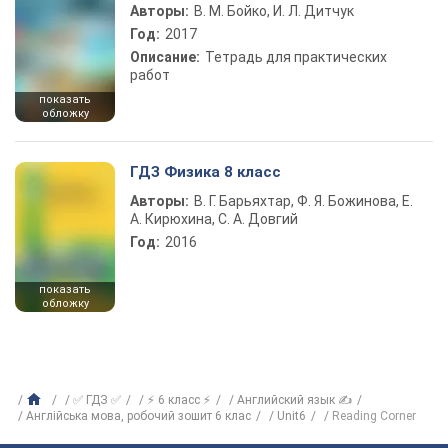
Авторы:
В. М. Бойко, И. Л. Дитчук
Год:
2017
Описание:
Тетрадь для практических
работ
показать
обложку
ГДЗ Физика 8 класс
Авторы:
В. Г. Барьяхтар, Ф. Я. Божинова, Е.
А. Кирюхина, С. А. Довгий
Год:
2016
показать
обложку
✅ ГДЗ ✅
⚡ 6 класс ⚡
Английский язык ✍
Англiйська мова, робочий зошит 6 клас
Unit6
Reading Corner