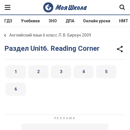
ГДЗ
Учебники
ЗНО
ДПА
Онлайн уроки
НМТ
Английский язык 6 класс Л. В. Биркун 2009
Раздел Unit6. Reading Corner
1
2
3
4
5
6