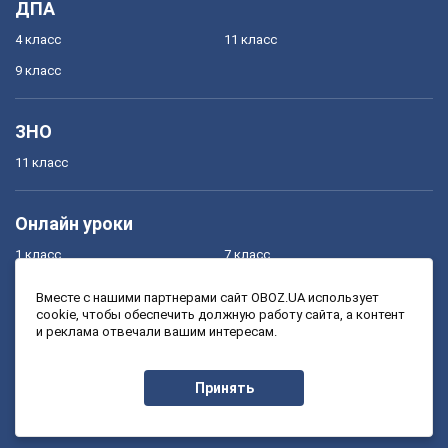
ДПА
4 класс
11 класс
9 класс
ЗНО
11 класс
Онлайн уроки
1 класс
7 класс
2 класс
8 класс
Вместе с нашими партнерами сайт OBOZ.UA использует
cookie, чтобы обеспечить должную работу сайта, а контент
3 класс
9 класс
и реклама отвечали вашим интересам.
4 класс
10 класс
5 класс
11 класс
Принять
6 класс