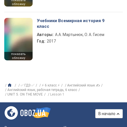
показать
обложку
Учебники Всемирная история 9
класс
Авторы:
А.А. Мартынюк, О. А. Гисем
Год:
2017
показать
обложку
✅ ГДЗ ✅
⚡ 6 класс ⚡
Английский язык ✍
Английский язык, рабочая тетрадь, 6 класс
UNIT 5. ON THE MOVE
Lesson 1
В начало