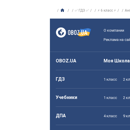
✅ ГДЗ ✅
⚡ 6 класс ⚡
Ан
О компании
Реклама на са
OBOZ.UA
Моя Школа
ГДЗ
1 класс
2 к
Учебники
1 класс
2 к
ДПА
4 класс
9 к