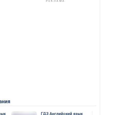
ания
зык
ГДЗ Английский язык