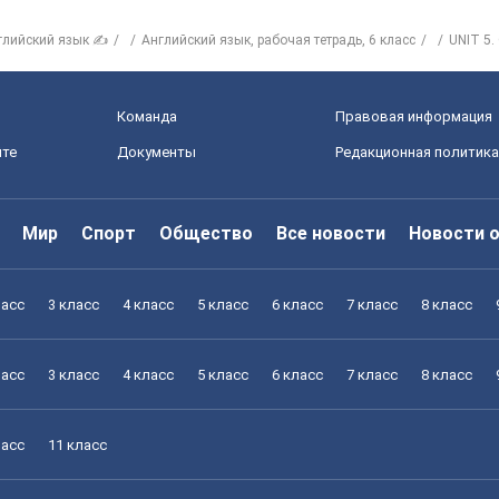
глийский язык ✍
Английский язык, рабочая тетрадь, 6 класс
UNIT 5
Команда
Правовая информация
йте
Документы
Редакционная политика
Мир
Спорт
Общество
Все новости
Новости 
ласс
3 класс
4 класс
5 класс
6 класс
7 класс
8 класс
ласс
3 класс
4 класс
5 класс
6 класс
7 класс
8 класс
ласс
11 класс