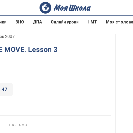
ики
ЗНО
ДПА
Онлайн уроки
НМТ
Моя столов
юк 2007
HE MOVE. Lesson 3
. 47