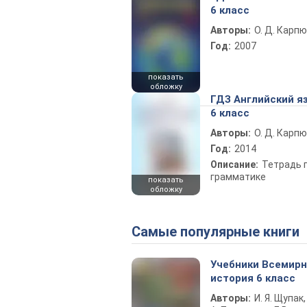
6 класс
Авторы:
О. Д. Карпю
Год:
2007
показать
обложку
ГДЗ Английский я
6 класс
Авторы:
О. Д. Карпю
Год:
2014
Описание:
Тетрадь 
грамматике
показать
обложку
Самые популярные книги
Учебники Всемир
история 6 класс
Авторы:
И. Я. Щупак,