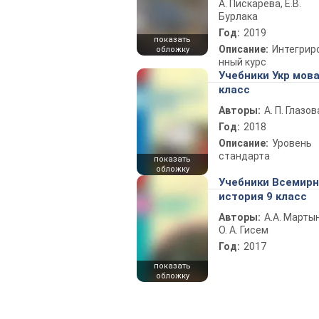
А. Пискарева, Е.В.
Бурлака
Год:
2019
показать
Описание:
Интегрир
обложку
нный курс
Учебники Укр мова
класс
Авторы:
А. П. Глазов
Год:
2018
Описание:
Уровень
стандарта
показать
обложку
Учебники Всемир
история 9 класс
Авторы:
А.А. Марты
О. А. Гисем
Год:
2017
показать
обложку