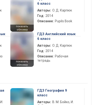
6 класс
к
Авторы:
О. Д. Карпюк
Год:
2014
Описание:
Pupils Book
показать
обложку
зык
ГДЗ Английский язык
6 класс
к
Авторы:
О. Д. Карпюк
Год:
2014
по
Описание:
Рабочая
тетрадь
показать
обложку
ная
ГДЗ География 9
класс
 И.
Авторы:
В. М. Бойко, И.