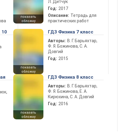
Л. Дитчук
Год:
2017
Описание:
Тетрадь для
показать
ова
практических работ
обложку
 10
ГДЗ Физика 7 класс
Авторы:
В. Г. Барьяхтар,
Ф. Я. Божинова, С. А.
а
Довгий
Год:
2015
показать
обложку
ная
ГДЗ Физика 8 класс
Авторы:
В. Г. Барьяхтар,
Ф. Я. Божинова, Е. А.
нюк,
Кирюхина, С. А. Довгий
Год:
2016
показать
обложку