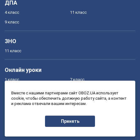
ДПА
4 класс
11 класс
9 класс
ЗНО
11 класс
Онлайн уроки
1 класс
7 класс
2 класс
8 класс
Вместе с нашими партнерами сайт OBOZ.UA использует
cookie, чтобы обеспечить должную работу сайта, а контент
3 класс
9 класс
и реклама отвечали вашим интересам.
4 класс
10 класс
5 класс
11 класс
Принять
6 класс