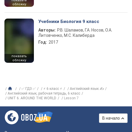
показать
обложку
Учебники Биология 9 класс
Авторы:
Р.В. Шаламов, Г.А. Носов, О.А.
Литовченко, М.С. Калиберда
Год:
2017
показать
обложку
✅ ГДЗ ✅
⚡ 6 класс ⚡
Английский язык ✍
Английский язык, рабочая тетрадь, 6 класс
UNIT 6. AROUND THE WORLD
Lesson 7
В начало