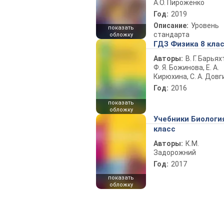
А.О. Пироженко
Год:
2019
Описание:
Уровень
показать
стандарта
обложку
ГДЗ Физика 8 кла
Авторы:
В. Г. Барьях
Ф. Я. Божинова, Е. А.
Кирюхина, С. А. Довг
Год:
2016
показать
обложку
Учебники Биологи
класс
Авторы:
К.М.
Задорожний
Год:
2017
показать
обложку