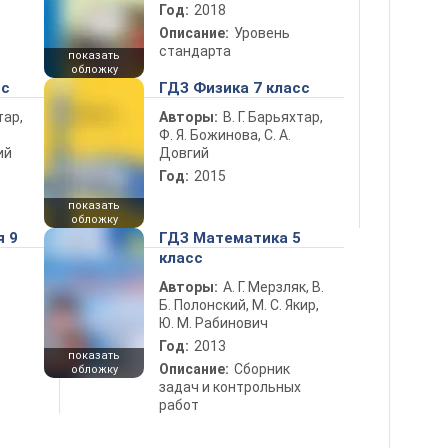
Год:
2018
Описание:
Уровень
стандарта
показать
обложку
сс
ГДЗ Физика 7 класс
тар,
Авторы:
В. Г. Барьяхтар,
Ф. Я. Божинова, С. А.
ий
Довгий
Год:
2015
показать
обложку
я 9
ГДЗ Математика 5
класс
Авторы:
А. Г. Мерзляк, В.
Б. Полонский, М. С. Якир,
Ю. М. Рабинович
Год:
2013
показать
Описание:
Сборник
обложку
задач и контрольных
работ