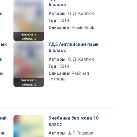
6 класс
к
Авторы:
О. Д. Карпюк
Год:
2014
Описание:
Pupils Book
показать
обложку
зык
ГДЗ Английский язык
6 класс
к
Авторы:
О. Д. Карпюк
Год:
2014
по
Описание:
Рабочая
тетрадь
показать
обложку
кий
Учебники Укр мова 10
класс
ян,
Авторы:
А. П. Глазова