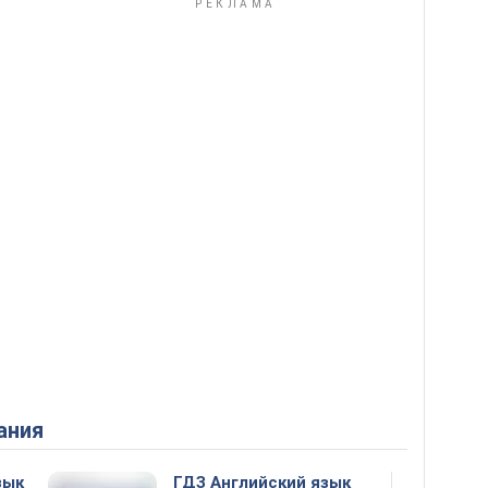
ания
зык
ГДЗ Английский язык