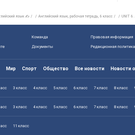
глийский язык ✍
Английский язык, рабочая тетрадь, 6 класс
UNIT 6
Команда
Правовая информация
йте
Документы
Редакционная политика
Мир
Спорт
Общество
Все новости
Новости 
ласс
3 класс
4 класс
5 класс
6 класс
7 класс
8 класс
ласс
3 класс
4 класс
5 класс
6 класс
7 класс
8 класс
ласс
11 класс