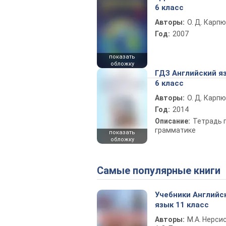
6 класс
Авторы:
О. Д. Карпю
Год:
2007
показать
обложку
ГДЗ Английский я
6 класс
Авторы:
О. Д. Карпю
Год:
2014
Описание:
Тетрадь 
грамматике
показать
обложку
Самые популярные книги
Учебники Английс
язык 11 класс
Авторы:
М.А. Нерсис