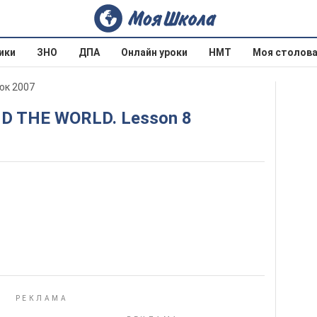
ики
ЗНО
ДПА
Онлайн уроки
НМТ
Моя столов
юк 2007
ND THE WORLD. Lesson 8