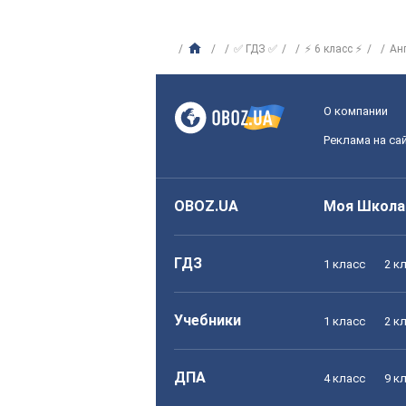
✅ ГДЗ ✅
⚡ 6 класс ⚡
Ан
О компании
Реклама на са
OBOZ.UA
Моя Школа
ГДЗ
1 класс
2 к
Учебники
1 класс
2 к
ДПА
4 класс
9 к