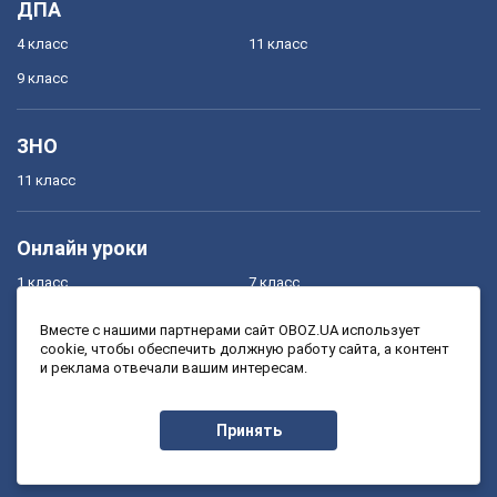
ДПА
4 класс
11 класс
9 класс
ЗНО
11 класс
Онлайн уроки
1 класс
7 класс
2 класс
8 класс
Вместе с нашими партнерами сайт OBOZ.UA использует
cookie, чтобы обеспечить должную работу сайта, а контент
3 класс
9 класс
и реклама отвечали вашим интересам.
4 класс
10 класс
5 класс
11 класс
Принять
6 класс