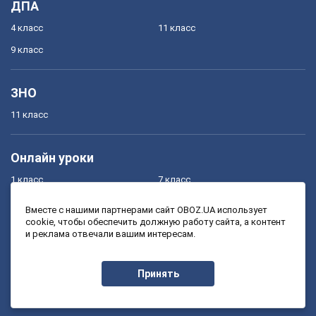
ДПА
4 класс
11 класс
9 класс
ЗНО
11 класс
Онлайн уроки
1 класс
7 класс
2 класс
8 класс
Вместе с нашими партнерами сайт OBOZ.UA использует
cookie, чтобы обеспечить должную работу сайта, а контент
3 класс
9 класс
и реклама отвечали вашим интересам.
4 класс
10 класс
5 класс
11 класс
Принять
6 класс