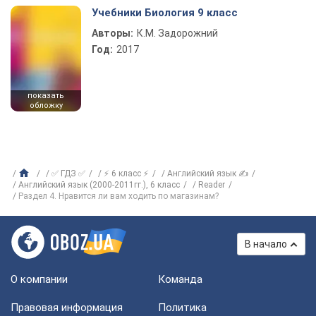
Учебники Биология 9 класс
Авторы:
К.М. Задорожний
Год:
2017
показать
обложку
✅ ГДЗ ✅
⚡ 6 класс ⚡
Английский язык ✍
Английский язык (2000-2011гг.), 6 класс
Reader
Раздел 4. Нравится ли вам ходить по магазинам?
В начало
О компании
Команда
Правовая информация
Политика