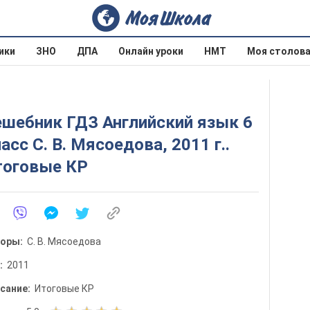
ики
ЗНО
ДПА
Онлайн уроки
НМТ
Моя столов
ешебник ГДЗ Английский язык 6
асс С. В. Мясоедова, 2011 г..
тоговые КР
торы:
С. В. Мясоедова
д:
2011
сание:
Итоговые КР