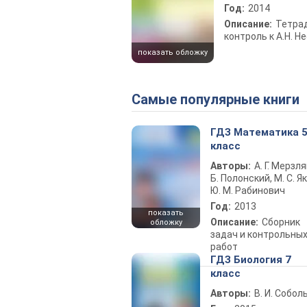
Год:
2014
Описание:
Тетра
контроль к А.Н. Н
показать обложку
Самые популярные книги
ГДЗ Математика 
класс
Авторы:
А. Г. Мерзля
Б. Полонский, М. С. Як
Ю. М. Рабинович
Год:
2013
показать
Описание:
Сборник
обложку
задач и контрольны
работ
ГДЗ Биология 7
класс
Авторы:
В. И. Собол