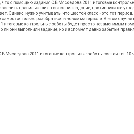
, что с помощью издания С.В.Мясоедова 2011 итоговые контроль
роверить правильно ли он выполнил задание, противники же утвер
т. Однако, нужно учитывать, что шестой класс - это тот период
самостоятельно разобраться в новом материале. В этом случае и
11 итоговые контрольные работы будет просто незаменимым пом
о ли они выполнили задание, но и вспомнят давно забытые правил
 С.В.Мясоедова 2011 итоговые контрольные работы состоит из 10 