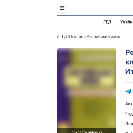
ГДЗ
Учебн
ГДЗ 6 класс Английский язык
Р
кл
И
Ав
Го
Опи
показать обложку