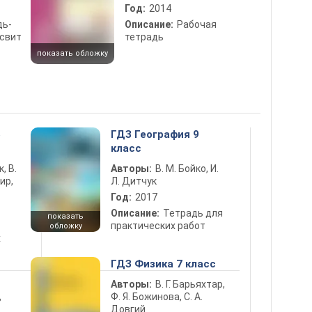
Год:
2014
дь-
Описание:
Рабочая
есвит
тетрадь
показать обложку
5
ГДЗ География 9
класс
к, В.
Авторы:
В. М. Бойко, И.
ир,
Л. Дитчук
Год:
2017
Описание:
Тетрадь для
показать
практических работ
обложку
х
ГДЗ Физика 7 класс
Авторы:
В. Г. Барьяхтар,
Ф. Я. Божинова, С. А.
ь
Довгий