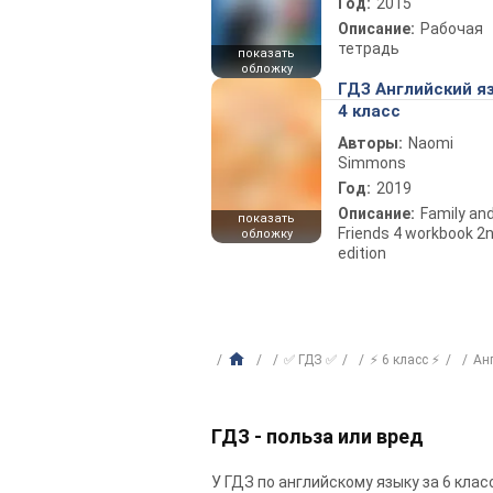
Год:
2015
Описание:
Рабочая
тетрадь
показать
обложку
ГДЗ Английский я
4 класс
Авторы:
Naomi
Simmons
Год:
2019
Описание:
Family an
показать
Friends 4 workbook 2
обложку
edition
✅ ГДЗ ✅
⚡ 6 класс ⚡
Ан
ГДЗ - польза или вред
У ГДЗ по английскому языку за 6 кла