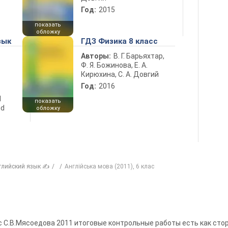
Год:
2015
показать
обложку
зык
ГДЗ Физика 8 класс
Авторы:
В. Г. Барьяхтар,
Ф. Я. Божинова, Е. А.
Кирюхина, С. А. Довгий
Год:
2016
d
показать
nd
обложку
глийский язык ✍
Англійська мова (2011), 6 клас
сс С.В.Мясоедова 2011 итоговые контрольные работы есть как стор