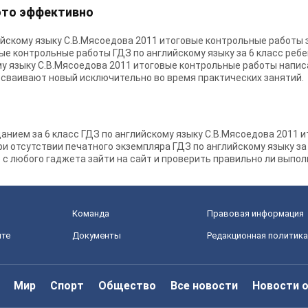
 это эффективно
ийскому языку С.В.Мясоедова 2011 итоговые контрольные работы з
е контрольные работы ГДЗ по английскому языку за 6 класс ребе
му языку С.В.Мясоедова 2011 итоговые контрольные работы напис
сваивают новый исключительно во время практических занятий.
анием за 6 класс ГДЗ по английскому языку С.В.Мясоедова 2011 
При отсутствии печатного экземпляра ГДЗ по английскому языку за
с любого гаджета зайти на сайт и проверить правильно ли выпо
Команда
Правовая информация
йте
Документы
Редакционная политика
Мир
Спорт
Общество
Все новости
Новости 