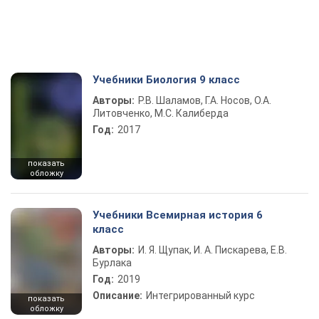
Учебники Биология 9 класс
Авторы:
Р.В. Шаламов, Г.А. Носов, О.А.
Литовченко, М.С. Калиберда
Год:
2017
показать
обложку
Учебники Всемирная история 6
класс
Авторы:
И. Я. Щупак, И. А. Пискарева, Е.В.
Бурлака
Год:
2019
Описание:
Интегрированный курс
показать
обложку