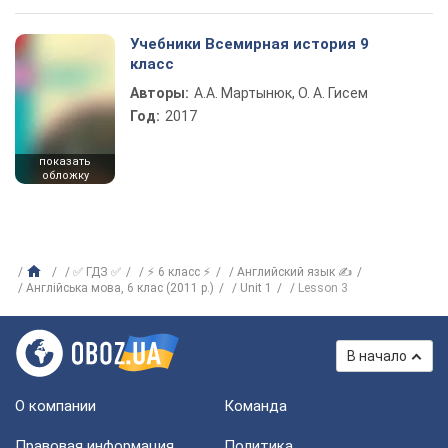
Учебники Всемирная история 9
класс
Авторы:
А.А. Мартынюк, О. А. Гисем
Год:
2017
показать
обложку
✅ ГДЗ ✅
⚡ 6 класс ⚡
Английский язык ✍
Англійська мова, 6 клас (2011 р.)
Unit 1
Lesson 3
В начало
О компании
Команда
Правовая информация
Политика