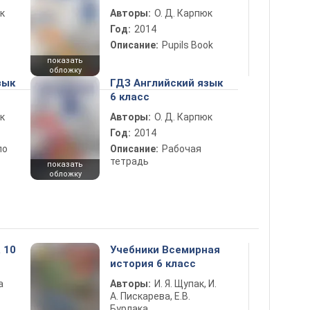
к
Авторы:
О. Д. Карпюк
Год:
2014
Описание:
Pupils Book
показать
обложку
зык
ГДЗ Английский язык
6 класс
к
Авторы:
О. Д. Карпюк
Год:
2014
по
Описание:
Рабочая
тетрадь
показать
обложку
 10
Учебники Всемирная
история 6 класс
а
Авторы:
И. Я. Щупак, И.
А. Пискарева, Е.В.
Бурлака