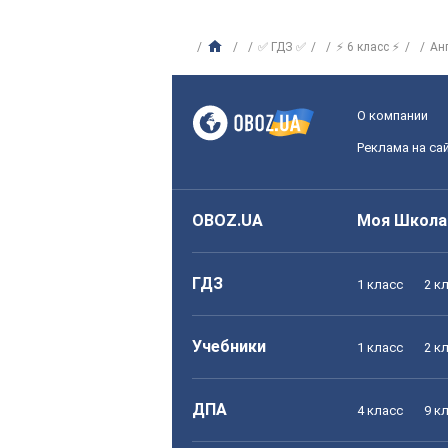
✅ ГДЗ ✅
⚡ 6 класс ⚡
Ан
О компании
Реклама на са
OBOZ.UA
Моя Школа
ГДЗ
1 класс
2 к
Учебники
1 класс
2 к
ДПА
4 класс
9 к