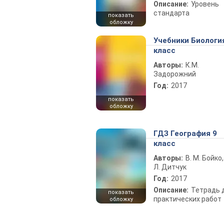
Описание:
Уровень
стандарта
показать
обложку
Учебники Биологи
класс
Авторы:
К.М.
Задорожний
Год:
2017
показать
обложку
ГДЗ География 9
класс
Авторы:
В. М. Бойко,
Л. Дитчук
Год:
2017
Описание:
Тетрадь 
показать
практических работ
обложку