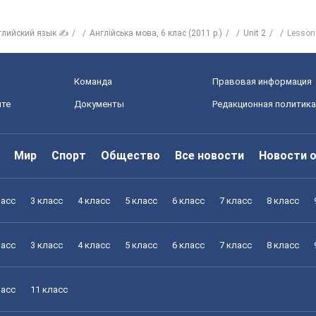
глийский язык ✍
Англійська мова, 6 клас (2011 р.)
Unit 2
Lesson
Команда
Правовая информация
йте
Документы
Редакционная политика
Мир
Спорт
Общество
Все новости
Новости 
ласс
3 класс
4 класс
5 класс
6 класс
7 класс
8 класс
ласс
3 класс
4 класс
5 класс
6 класс
7 класс
8 класс
ласс
11 класс