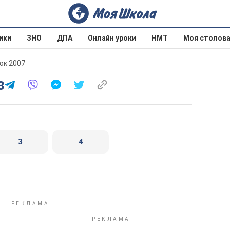
ики
ЗНО
ДПА
Онлайн уроки
НМТ
Моя столов
юк 2007
3
3
4