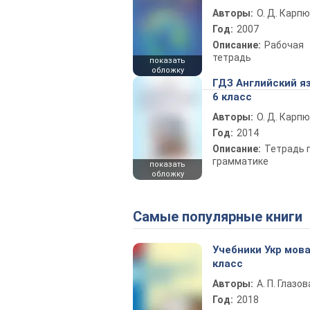
Авторы:
О. Д. Карпю
Год:
2007
Описание:
Рабочая
тетрадь
показать
обложку
ГДЗ Английский я
6 класс
Авторы:
О. Д. Карпю
Год:
2014
Описание:
Тетрадь 
грамматике
показать
обложку
Самые популярные книги
Учебники Укр мова
класс
Авторы:
А. П. Глазов
Год:
2018