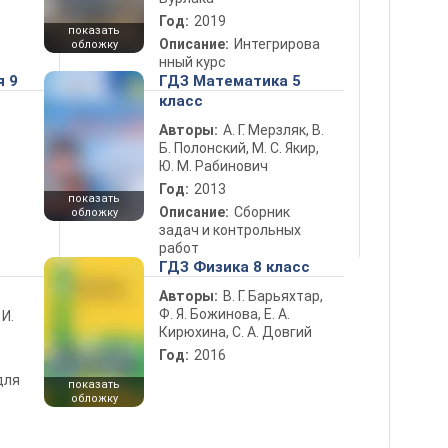
Год:
2019
показать
Описание:
Интегрирова
обложку
нный курс
я 9
ГДЗ Математика 5
класс
Авторы:
А. Г. Мерзляк, В.
Б. Полонский, М. С. Якир,
Ю. М. Рабинович
Год:
2013
показать
Описание:
Сборник
обложку
задач и контрольных
работ
ГДЗ Физика 8 класс
Авторы:
В. Г. Барьяхтар,
Ф. Я. Божинова, Е. А.
 И.
Кирюхина, С. А. Довгий
Год:
2016
для
показать
обложку