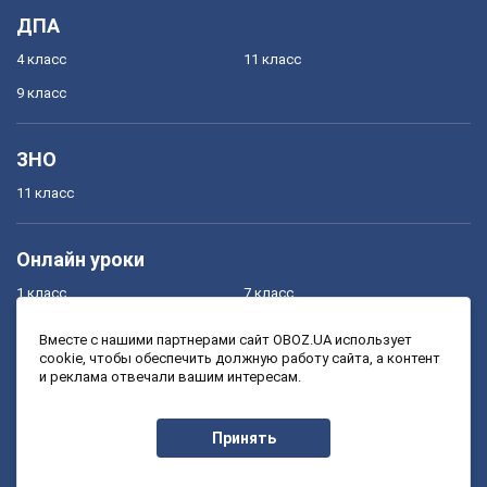
ДПА
4 класс
11 класс
9 класс
ЗНО
11 класс
Онлайн уроки
1 класс
7 класс
2 класс
8 класс
Вместе с нашими партнерами сайт OBOZ.UA использует
cookie, чтобы обеспечить должную работу сайта, а контент
3 класс
9 класс
и реклама отвечали вашим интересам.
4 класс
10 класс
5 класс
11 класс
Принять
6 класс