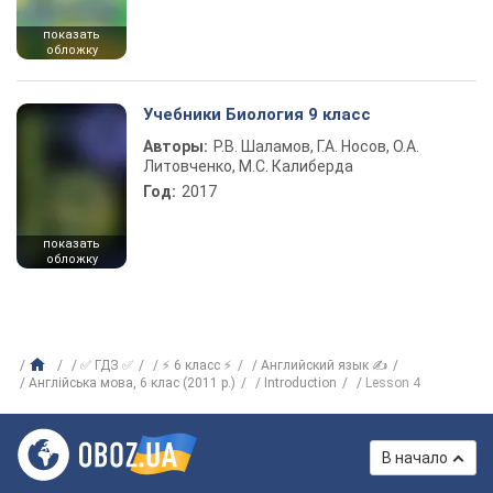
показать
обложку
Учебники Биология 9 класс
Авторы:
Р.В. Шаламов, Г.А. Носов, О.А.
Литовченко, М.С. Калиберда
Год:
2017
показать
обложку
✅ ГДЗ ✅
⚡ 6 класс ⚡
Английский язык ✍
Англійська мова, 6 клас (2011 р.)
Introduction
Lesson 4
В начало