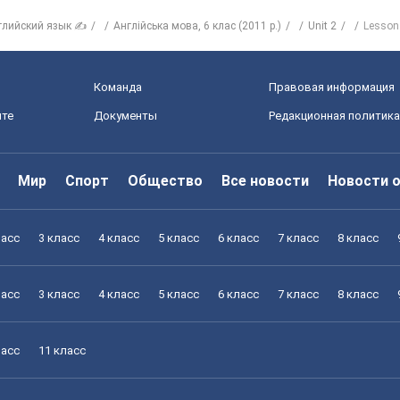
глийский язык ✍
Англійська мова, 6 клас (2011 р.)
Unit 2
Lesson
Команда
Правовая информация
йте
Документы
Редакционная политика
Мир
Спорт
Общество
Все новости
Новости 
ласс
3 класс
4 класс
5 класс
6 класс
7 класс
8 класс
ласс
3 класс
4 класс
5 класс
6 класс
7 класс
8 класс
ласс
11 класс