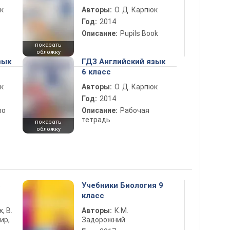
к
Авторы:
О. Д. Карпюк
Год:
2014
Описание:
Pupils Book
показать
обложку
зык
ГДЗ Английский язык
6 класс
к
Авторы:
О. Д. Карпюк
Год:
2014
по
Описание:
Рабочая
тетрадь
показать
обложку
5
Учебники Биология 9
класс
к, В.
Авторы:
К.М.
ир,
Задорожний