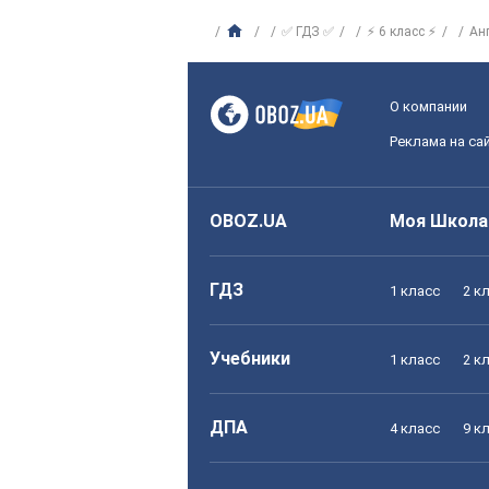
✅ ГДЗ ✅
⚡ 6 класс ⚡
Ан
О компании
Реклама на са
OBOZ.UA
Моя Школа
ГДЗ
1 класс
2 к
Учебники
1 класс
2 к
ДПА
4 класс
9 к