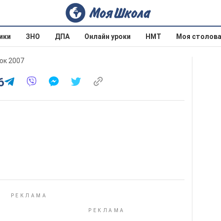
ики
ЗНО
ДПА
Онлайн уроки
НМТ
Моя столов
юк 2007
6