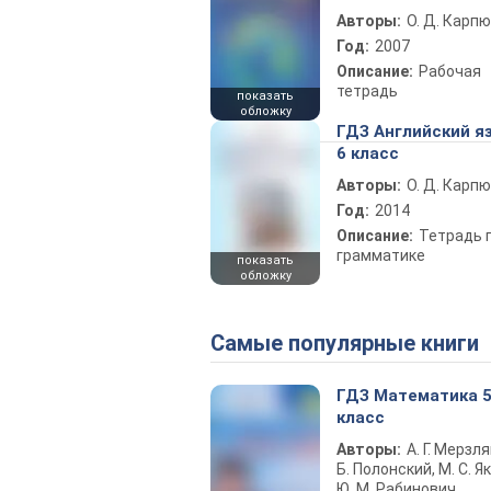
Авторы:
О. Д. Карпю
Год:
2007
Описание:
Рабочая
тетрадь
показать
обложку
ГДЗ Английский я
6 класс
Авторы:
О. Д. Карпю
Год:
2014
Описание:
Тетрадь 
грамматике
показать
обложку
Самые популярные книги
ГДЗ Математика 
класс
Авторы:
А. Г. Мерзля
Б. Полонский, М. С. Як
Ю. М. Рабинович