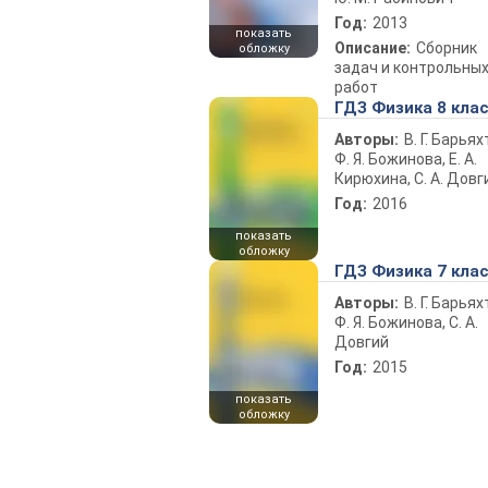
Год:
2013
показать
Описание:
Сборник
обложку
задач и контрольны
работ
ГДЗ Физика 8 кла
Авторы:
В. Г. Барьях
Ф. Я. Божинова, Е. А.
Кирюхина, С. А. Довг
Год:
2016
показать
обложку
ГДЗ Физика 7 кла
Авторы:
В. Г. Барьях
Ф. Я. Божинова, С. А.
Довгий
Год:
2015
показать
обложку