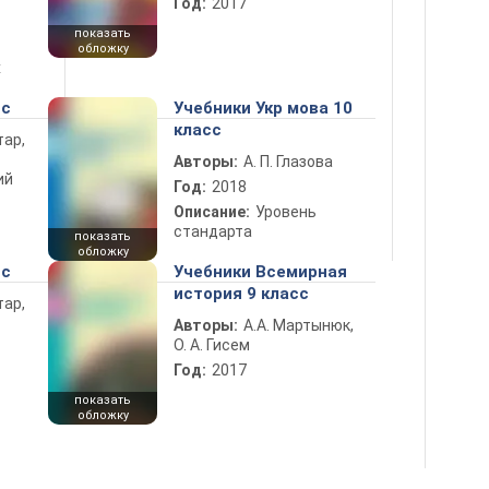
Год:
2017
показать
обложку
х
сс
Учебники Укр мова 10
класс
тар,
Авторы:
А. П. Глазова
ий
Год:
2018
Описание:
Уровень
стандарта
показать
обложку
сс
Учебники Всемирная
история 9 класс
тар,
Авторы:
А.А. Мартынюк,
О. А. Гисем
Год:
2017
показать
обложку