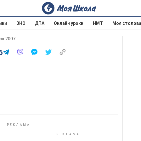
ики
ЗНО
ДПА
Онлайн уроки
НМТ
Моя столов
юк 2007
6