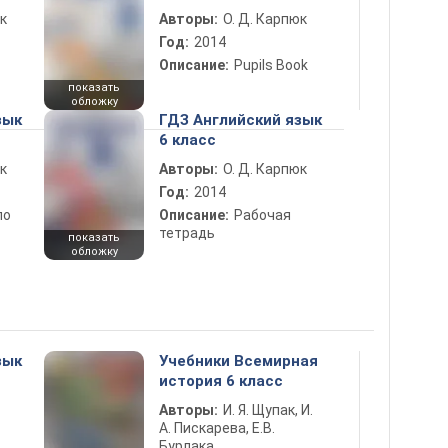
к
Авторы:
О. Д. Карпюк
Год:
2014
Описание:
Pupils Book
показать
обложку
зык
ГДЗ Английский язык
6 класс
к
Авторы:
О. Д. Карпюк
Год:
2014
по
Описание:
Рабочая
тетрадь
показать
обложку
зык
Учебники Всемирная
история 6 класс
Авторы:
И. Я. Щупак, И.
А. Пискарева, Е.В.
Бурлака