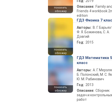
Год:
2019
Описание:
Family an
показать
Friends 4 workbook 2
обложку
edition
ГДЗ Физика 7 кла
Авторы:
В. Г. Барьях
Ф. Я. Божинова, С. А.
Довгий
Год:
2015
показать
обложку
ГДЗ Математика 
класс
Авторы:
А. Г. Мерзля
Б. Полонский, М. С. Як
Ю. М. Рабинович
Год:
2013
показать
Описание:
Сборник
обложку
задач и контрольны
работ