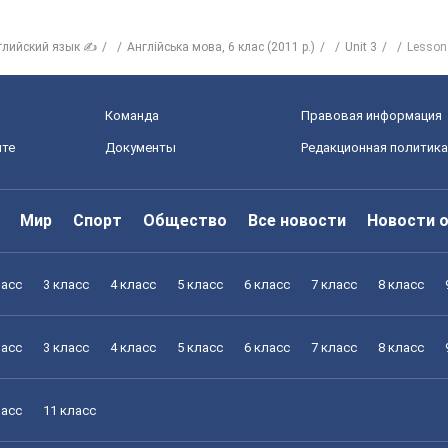
глийский язык ✍
Англійська мова, 6 клас (2011 р.)
Unit 3
Lesson
Команда
Правовая информация
йте
Документы
Редакционная политика
Мир
Спорт
Общество
Все новости
Новости 
ласс
3 класс
4 класс
5 класс
6 класс
7 класс
8 класс
ласс
3 класс
4 класс
5 класс
6 класс
7 класс
8 класс
ласс
11 класс