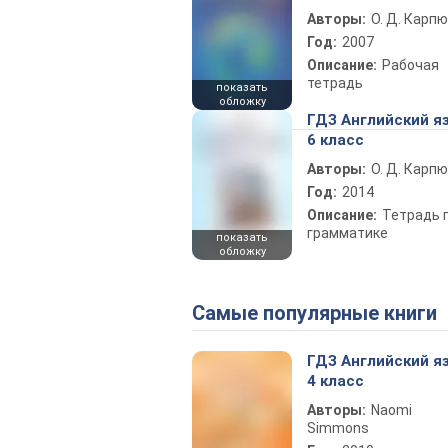
Авторы:
О. Д. Карпю
Год:
2007
Описание:
Рабочая
тетрадь
показать
обложку
ГДЗ Английский я
6 класс
Авторы:
О. Д. Карпю
Год:
2014
Описание:
Тетрадь 
грамматике
показать
обложку
Самые популярные книги
ГДЗ Английский я
4 класс
Авторы:
Naomi
Simmons