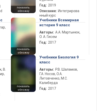
Год:
2019
d
показать
nd
Описание:
Интегрирова
обложку
нный курс
сс
Учебники Всемирная
история 9 класс
тар,
Авторы:
А.А. Мартынюк,
О. А. Гисем
Год:
2017
показать
обложку
5
Учебники Биология 9
класс
к, В.
Авторы:
Р.В. Шаламов,
ир,
Г.А. Носов, О.А.
Литовченко, М.С.
Калиберда
показать
Год:
2017
обложку
х