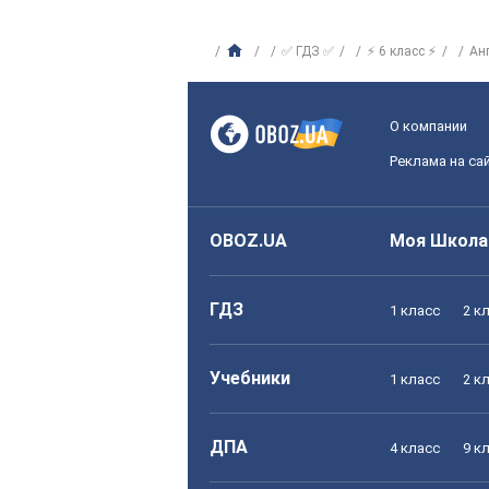
✅ ГДЗ ✅
⚡ 6 класс ⚡
Ан
О компании
Реклама на са
OBOZ.UA
Моя Школа
ГДЗ
1 класс
2 к
Учебники
1 класс
2 к
ДПА
4 класс
9 к