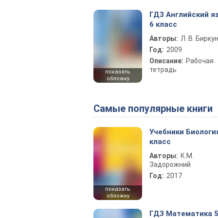
ГДЗ Английский я
6 класс
Авторы:
Л. В. Бирку
Год:
2009
Описание:
Рабочая
тетрадь
показать
обложку
Самые популярные книги
Учебники Биологи
класс
Авторы:
К.М.
Задорожний
Год:
2017
показать
обложку
ГДЗ Математика 