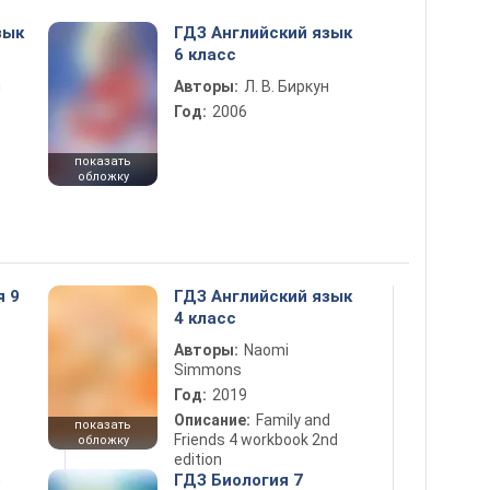
зык
ГДЗ Английский язык
6 класс
н
Авторы:
Л. В. Биркун
Год:
2006
показать
обложку
я 9
ГДЗ Английский язык
4 класс
Авторы:
Naomi
Simmons
Год:
2019
Описание:
Family and
показать
Friends 4 workbook 2nd
обложку
edition
5
ГДЗ Биология 7