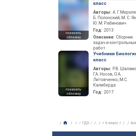
класс
Авторы:
А. Г. Мерзля
Б. Полонский, М. С. Як
Ю. М. Рабинович
Год:
2013
показать
Описание:
Сборник
обложку
задач и контрольны
работ
Учебники Биологи
класс
Авторы:
Р.В. Шаламо
Г.А. Носов, О.А.
Литовченко, М.С.
Калиберда
показать
Год:
2017
обложку
✅ ГДЗ ✅
⚡ 6 класс ⚡
Ан