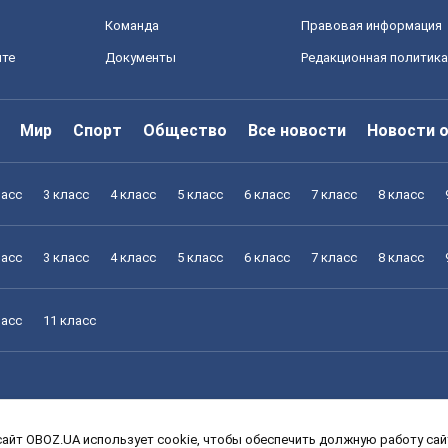
Команда
Правовая информация
йте
Документы
Редакционная политика
Мир
Спорт
Общество
Все новости
Новости 
ласс
3 класс
4 класс
5 класс
6 класс
7 класс
8 класс
ласс
3 класс
4 класс
5 класс
6 класс
7 класс
8 класс
ласс
11 класс
айт OBOZ.UA использует cookie, чтобы обеспечить должную работу сайт
ласс
3 класс
4 класс
5 класс
6 класс
7 класс
8 класс