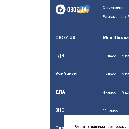
О компании
Реклама на са
OBOZ.UA
Моя Школа
ГДЗ
1 класс
2 к
Учебники
1 класс
2 к
ДПА
4 класс
9 к
ЗНО
11 класс
Вместе с нашими партнерами с
Онлайн уроки
1 класс
2 к