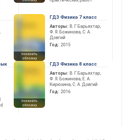
практических работ
обложку
х
ГДЗ Физика 7 класс
Авторы:
В. Г. Барьяхтар,
Ф. Я. Божинова, С. А.
ь
Довгий
Год:
2015
показать
обложку
зык
ГДЗ Физика 8 класс
Авторы:
В. Г. Барьяхтар,
Ф. Я. Божинова, Е. А.
Кирюхина, С. А. Довгий
Год:
2016
d
показать
nd
обложку