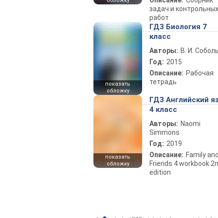
Описание:
Сборник
обложку
задач и контрольны
работ
ГДЗ Биология 7
класс
Авторы:
В. И. Собол
Год:
2015
Описание:
Рабочая
тетрадь
показать
обложку
ГДЗ Английский я
4 класс
Авторы:
Naomi
Simmons
Год:
2019
Описание:
Family an
показать
Friends 4 workbook 2
обложку
edition