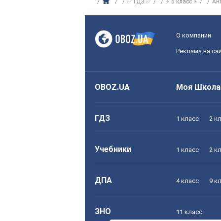
✅ ГДЗ ✅
⚡ 6 класс ⚡
Ан
О компании
Реклама на са
OBOZ.UA
Моя Школа
ГДЗ
1 класс
2 к
Учебники
1 класс
2 к
ДПА
4 класс
9 к
ЗНО
11 класс