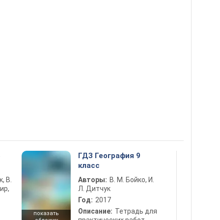
5
ГДЗ География 9
класс
к, В.
Авторы:
В. М. Бойко, И.
ир,
Л. Дитчук
Год:
2017
Описание:
Тетрадь для
показать