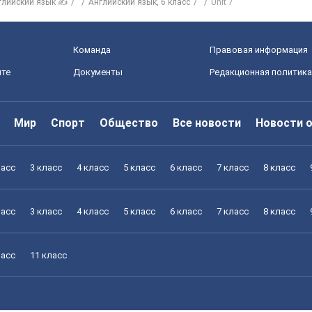
глийский язык ✍
Английский язык, 6 класс
Unit 7
Команда
Правовая информация
йте
Документы
Редакционная политика
Мир
Спорт
Общество
Все новости
Новости 
ласс
3 класс
4 класс
5 класс
6 класс
7 класс
8 класс
ласс
3 класс
4 класс
5 класс
6 класс
7 класс
8 класс
ласс
11 класс