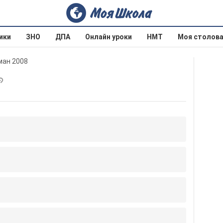
ики
ЗНО
ДПА
Онлайн уроки
НМТ
Моя столов
ман 2008