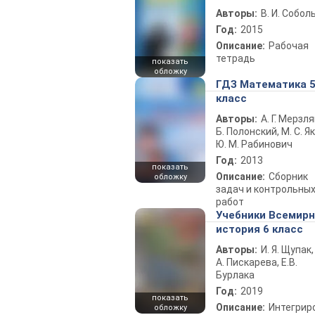
Авторы:
В. И. Собол
Год:
2015
Описание:
Рабочая
тетрадь
показать
обложку
ГДЗ Математика 
класс
Авторы:
А. Г. Мерзля
Б. Полонский, М. С. Як
Ю. М. Рабинович
Год:
2013
показать
Описание:
Сборник
обложку
задач и контрольны
работ
Учебники Всемир
история 6 класс
Авторы:
И. Я. Щупак,
А. Пискарева, Е.В.
Бурлака
Год:
2019
показать
Описание:
Интегрир
обложку