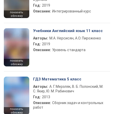
Год:
2019
Описание:
Интегрированный курс
показать
обложку
Учебники Английский язык 11 класс
Авторы:
М.А. Нерсисян, А.О. Пироженко
Год:
2019
Описание:
Уровень стандарта
показать
обложку
ГДЗ Математика 5 класс
Авторы:
А. Г. Мерзляк, В. Б. Полонский, М.
С. Якир, Ю. М. Рабинович
Год:
2013
Описание:
Сборник задач и контрольных
работ
показать
обложку