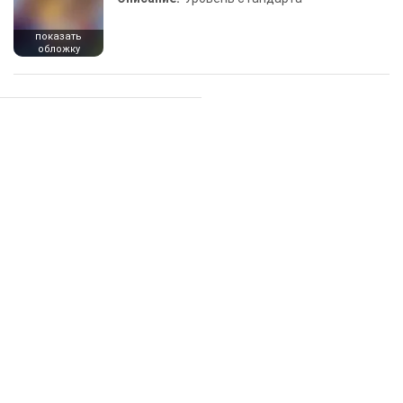
показать
обложку