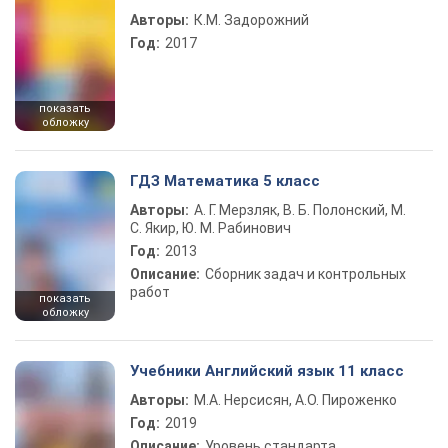
Авторы:
К.М. Задорожний
Год:
2017
показать
обложку
ГДЗ Математика 5 класс
Авторы:
А. Г. Мерзляк, В. Б. Полонский, М.
С. Якир, Ю. М. Рабинович
Год:
2013
Описание:
Сборник задач и контрольных
работ
показать
обложку
Учебники Английский язык 11 класс
Авторы:
М.А. Нерсисян, А.О. Пироженко
Год:
2019
Описание:
Уровень стандарта