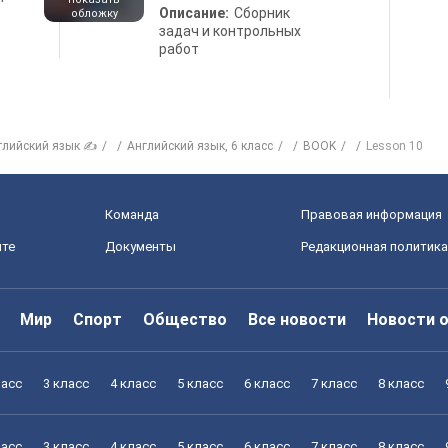
Описание:
Сборник
обложку
задач и контрольных
работ
глийский язык ✍
Английский язык, 6 класс
BOOK
Lesson 10
Команда
Правовая информация
йте
Документы
Редакционная политика
Мир
Спорт
Общество
Все новости
Новости 
ласс
3 класс
4 класс
5 класс
6 класс
7 класс
8 класс
ласс
3 класс
4 класс
5 класс
6 класс
7 класс
8 класс