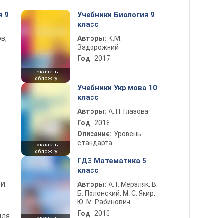
я 9
Учебники Биология 9
класс
в,
Авторы:
К.М.
Задорожний
Год:
2017
показать
обложку
Учебники Укр мова 10
класс
ь
Авторы:
А. П. Глазова
Год:
2018
Описание:
Уровень
стандарта
показать
обложку
ГДЗ Математика 5
класс
 И.
Авторы:
А. Г. Мерзляк, В.
Б. Полонский, М. С. Якир,
Ю. М. Рабинович
Год:
2013
для
показать