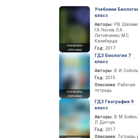
Учебники Биологи
класс
Авторы:
Р.В. Шаламо
Г.А. Носов, О.А.
Литовченко, М.С.
Калиберда
показать
Год:
2017
обложку
ГДЗ Биология 7
класс
Авторы:
В. И. Собол
Год:
2015
Описание:
Рабочая
тетрадь
показать
обложку
ГДЗ География 9
класс
Авторы:
В. М. Бойко,
Л. Дитчук
Год:
2017
Описание:
Тетрадь 
показать