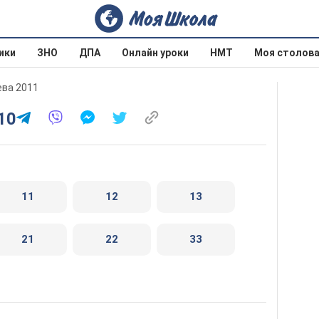
ики
ЗНО
ДПА
Онлайн уроки
НМТ
Моя столов
ева 2011
10
11
12
13
21
22
33