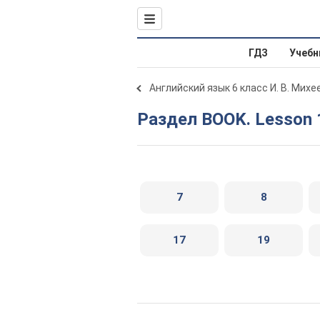
ГДЗ
Учебн
Английский язык 6 класс И. В. Михе
Раздел BOOK. Lesson 
7
8
17
19