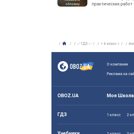
практических работ
обложку
✅ ГДЗ ✅
⚡ 6 класс ⚡
Ан
О компании
Реклама на са
OBOZ.UA
Моя Школа
ГДЗ
1 класс
2 к
Учебники
1 класс
2 к