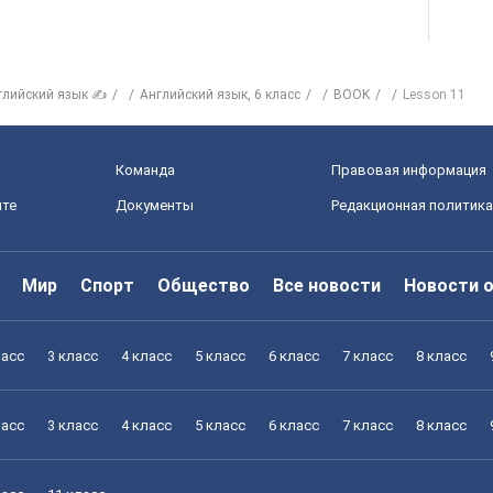
глийский язык ✍
Английский язык, 6 класс
BOOK
Lesson 11
Команда
Правовая информация
йте
Документы
Редакционная политика
Мир
Спорт
Общество
Все новости
Новости 
ласс
3 класс
4 класс
5 класс
6 класс
7 класс
8 класс
ласс
3 класс
4 класс
5 класс
6 класс
7 класс
8 класс