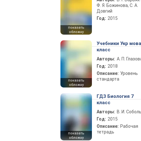
Ф. Я. Божинова, С. А.
Довгий
Год:
2015
показать
обложку
Учебники Укр мова
класс
Авторы:
А. П. Глазов
Год:
2018
Описание:
Уровень
стандарта
показать
обложку
ГДЗ Биология 7
класс
Авторы:
В. И. Собол
Год:
2015
Описание:
Рабочая
тетрадь
показать
обложку