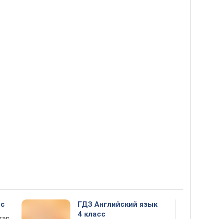
сс
ГДЗ Английский язык
4 класс
тар,