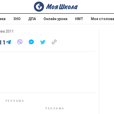
ики
ЗНО
ДПА
Онлайн уроки
НМТ
Моя столов
ева 2011
11