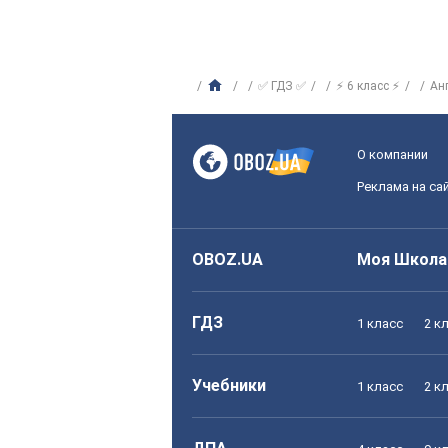
✅ ГДЗ ✅
⚡ 6 класс ⚡
Ан
О компании
Реклама на са
OBOZ.UA
Моя Школа
ГДЗ
1 класс
2 к
Учебники
1 класс
2 к