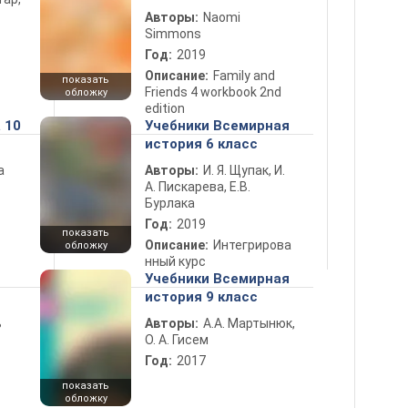
Авторы:
Naomi
Simmons
Год:
2019
Описание:
Family and
показать
Friends 4 workbook 2nd
обложку
edition
 10
Учебники Всемирная
история 6 класс
а
Авторы:
И. Я. Щупак, И.
А. Пискарева, Е.В.
Бурлака
Год:
2019
показать
Описание:
Интегрирова
обложку
нный курс
Учебники Всемирная
история 9 класс
ь
Авторы:
А.А. Мартынюк,
О. А. Гисем
Год:
2017
показать
обложку