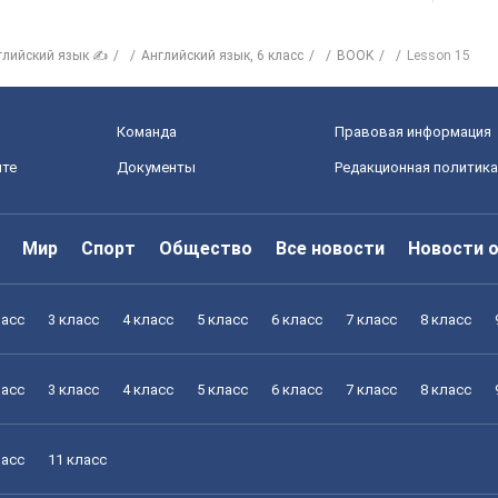
глийский язык ✍
Английский язык, 6 класс
BOOK
Lesson 15
Команда
Правовая информация
йте
Документы
Редакционная политика
Мир
Спорт
Общество
Все новости
Новости 
ласс
3 класс
4 класс
5 класс
6 класс
7 класс
8 класс
ласс
3 класс
4 класс
5 класс
6 класс
7 класс
8 класс
ласс
11 класс