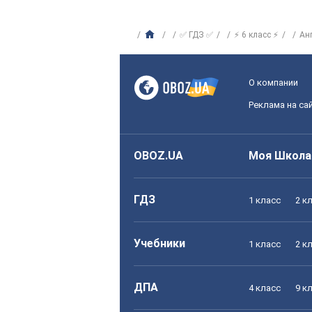
✅ ГДЗ ✅
⚡ 6 класс ⚡
Ан
О компании
Реклама на са
OBOZ.UA
Моя Школа
ГДЗ
1 класс
2 к
Учебники
1 класс
2 к
ДПА
4 класс
9 к