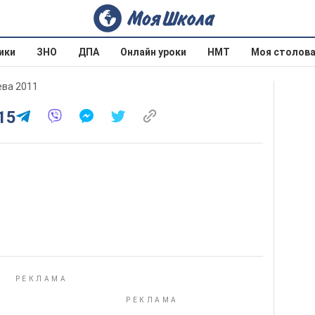
ики
ЗНО
ДПА
Онлайн уроки
НМТ
Моя столов
ева 2011
15