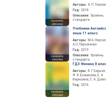
Авторы:
А. П. Глазов
Год:
2018
Описание:
Уровень
стандарта
показать
обложку
Учебники Английс
язык 11 класс
Авторы:
М.А. Нерсис
А.О. Пироженко
Год:
2019
Описание:
Уровень
показать
стандарта
обложку
ГДЗ Физика 8 кла
Авторы:
В. Г. Барьях
Ф. Я. Божинова, Е. А.
Кирюхина, С. А. Довг
Год:
2016
показать
обложку