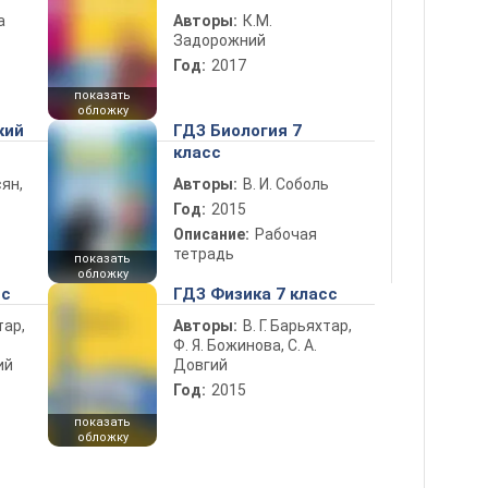
а
Авторы:
К.М.
Задорожний
Год:
2017
показать
обложку
кий
ГДЗ Биология 7
класс
ян,
Авторы:
В. И. Соболь
Год:
2015
Описание:
Рабочая
тетрадь
показать
обложку
сс
ГДЗ Физика 7 класс
тар,
Авторы:
В. Г. Барьяхтар,
Ф. Я. Божинова, С. А.
ий
Довгий
Год:
2015
показать
обложку