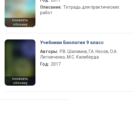
Год:
2017
Описание:
Тетрадь для практических
работ
показать
обложку
Учебники Биология 9 класс
Авторы:
Р.В. Шаламов, Г.А. Носов, О.А.
Литовченко, М.С. Калиберда
Год:
2017
показать
обложку