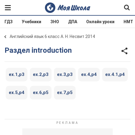
ГДЗ
Учебники
ЗНО
ДПА
Онлайн уроки
НМТ
Английский язык 6 класс А. Н. Несвит 2014
Раздел introduction
ex.1,p3
ex.2,p3
ex.3,p3
ex.4,p4
ex.4.1,p4
ex.5,p4
ex.6,p5
ex.7,p5