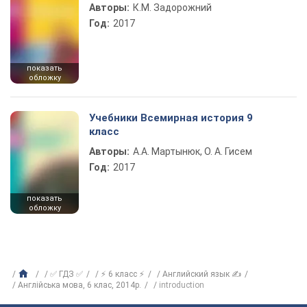
Авторы:
К.М. Задорожний
Год:
2017
показать
обложку
Учебники Всемирная история 9
класс
Авторы:
А.А. Мартынюк, О. А. Гисем
Год:
2017
показать
обложку
✅ ГДЗ ✅
⚡ 6 класс ⚡
Английский язык ✍
Англiйська мова, 6 клас, 2014p.
introduction