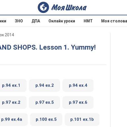
ики
ЗНО
ДПА
Онлайн уроки
НМТ
Моя столов
юк 2014
S AND SHOPS. Lesson 1. Yummy!
p.94 ex.1
p.94 ex.2
p.94 ex.4
p.97 ex.2
p.97 ex.5
p.97 ex.6
p.99 ex.4a
p.100 ex.5
p.101 ex.1b