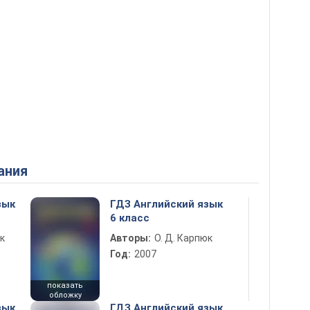
ания
зык
ГДЗ Английский язык
6 класс
к
Авторы:
О. Д. Карпюк
Год:
2007
показать
обложку
зык
ГДЗ Английский язык