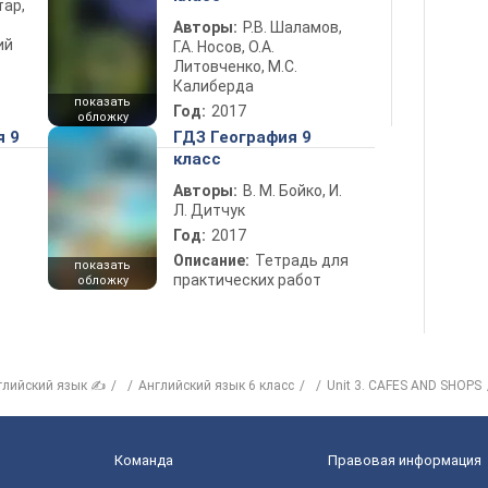
тар,
Авторы:
Р.В. Шаламов,
ий
Г.А. Носов, О.А.
Литовченко, М.С.
Калиберда
показать
Год:
2017
обложку
я 9
ГДЗ География 9
класс
Авторы:
В. М. Бойко, И.
Л. Дитчук
Год:
2017
Описание:
Тетрадь для
показать
практических работ
обложку
глийский язык ✍
Английский язык 6 класс
Unit 3. CAFES AND SHOPS
Команда
Правовая информация