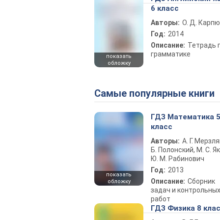
6 класс
Авторы:
О. Д. Карпю
Год:
2014
Описание:
Тетрадь 
грамматике
показать
обложку
Самые популярные книги
ГДЗ Математика 
класс
Авторы:
А. Г. Мерзля
Б. Полонский, М. С. Як
Ю. М. Рабинович
Год:
2013
показать
Описание:
Сборник
обложку
задач и контрольны
работ
ГДЗ Физика 8 кла