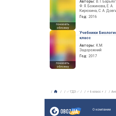
Авторы:
В. Г. Барьях
Ф. Я. Божинова, Е. А.
Кирюхина, С. А. Довг
Год:
2016
показать
обложку
Учебники Биологи
класс
Авторы:
К.М.
Задорожний
Год:
2017
показать
обложку
✅ ГДЗ ✅
⚡ 6 класс ⚡
Ан
О компании