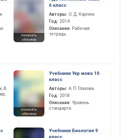
6 класс
к
Авторы:
О. Д. Карпюк
Год:
2014
по
Описание:
Рабочая
тетрадь
показать
обложку
5
Учебники Укр мова 10
класс
к, В.
Авторы:
А. П. Глазова
ир,
Год:
2018
Описание:
Уровень
стандарта
показать
обложку
х
сс
Учебники Биология 9
класс