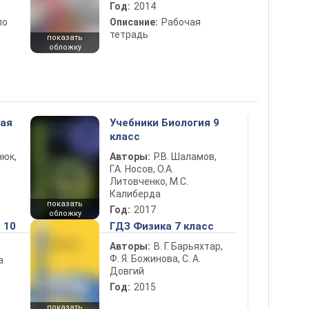
Год:
2014
по
Описание:
Рабочая
тетрадь
показать
обложку
ная
Учебники Биология 9
класс
нюк,
Авторы:
Р.В. Шаламов,
Г.А. Носов, О.А.
Литовченко, М.С.
Калиберда
показать
Год:
2017
обложку
 10
ГДЗ Физика 7 класс
Авторы:
В. Г. Барьяхтар,
Ф. Я. Божинова, С. А.
а
Довгий
Год:
2015
показать