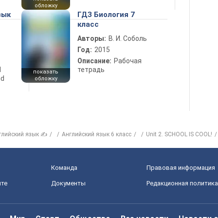
обложку
зык
ГДЗ Биология 7
класс
Авторы:
В. И. Соболь
Год:
2015
Описание:
Рабочая
d
тетрадь
показать
nd
обложку
глийский язык ✍
Английский язык 6 класс
Unit 2. SCHOOL IS COOL!
Команда
Правовая информация
йте
Документы
Редакционная политика