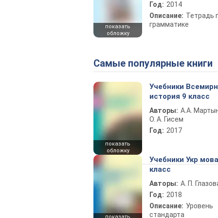
Год:
2014
Описание:
Тетрадь 
грамматике
показать
обложку
Самые популярные книги
Учебники Всемир
история 9 класс
Авторы:
А.А. Марты
О. А. Гисем
Год:
2017
показать
обложку
Учебники Укр мова
класс
Авторы:
А. П. Глазов
Год:
2018
Описание:
Уровень
стандарта
показать