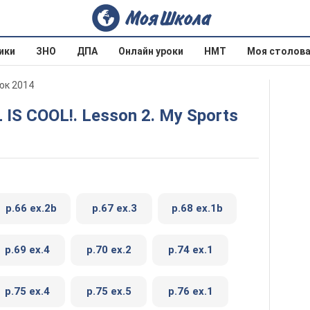
ики
ЗНО
ДПА
Онлайн уроки
НМТ
Моя столов
юк 2014
L IS COOL!. Lesson 2. My Sports
p.66 ex.2b
p.67 ex.3
p.68 ex.1b
p.69 ex.4
p.70 ex.2
p.74 ex.1
p.75 ex.4
p.75 ex.5
p.76 ex.1