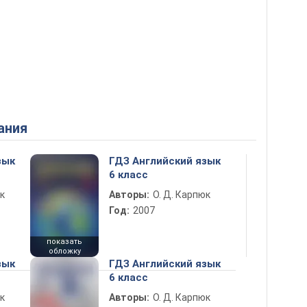
ания
зык
ГДЗ Английский язык
6 класс
к
Авторы:
О. Д. Карпюк
Год:
2007
показать
обложку
зык
ГДЗ Английский язык
6 класс
к
Авторы:
О. Д. Карпюк