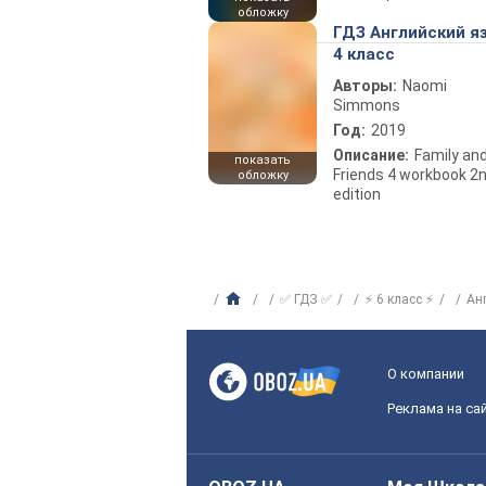
обложку
ГДЗ Английский я
4 класс
Авторы:
Naomi
Simmons
Год:
2019
Описание:
Family an
показать
Friends 4 workbook 2
обложку
edition
✅ ГДЗ ✅
⚡ 6 класс ⚡
Ан
О компании
Реклама на са