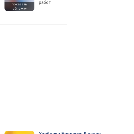
работ
показать
обложку
Учебники Биология 9 класс