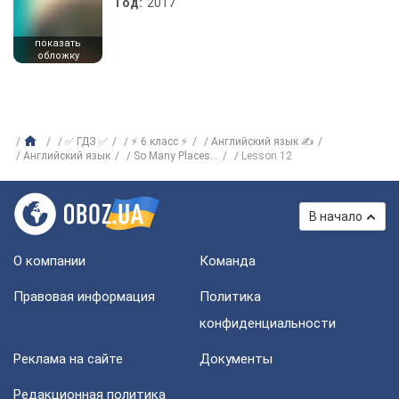
Год:
2017
показать
обложку
✅ ГДЗ ✅
⚡ 6 класс ⚡
Английский язык ✍
Английский язык
So Many Places…
Lesson 12
В начало
О компании
Команда
Правовая информация
Политика
конфиденциальности
Реклама на сайте
Документы
Редакционная политика