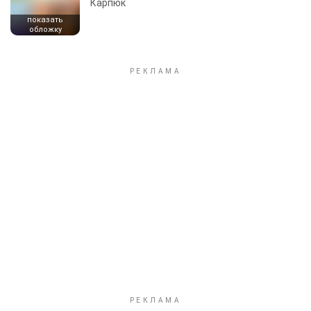
Карпюк
показать
обложку