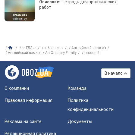
Описание:
Тетрадь для практических
работ
показать
обложку
✅ ГДЗ ✅
⚡ 6 класс ⚡
Английский язык ✍
Английский язык
An Ordinary Family
Lesson 6
В начало
О компании
Команда
Правовая информация
Политика
конфиденциальности
Реклама на сайте
Документы
Редакционная политика