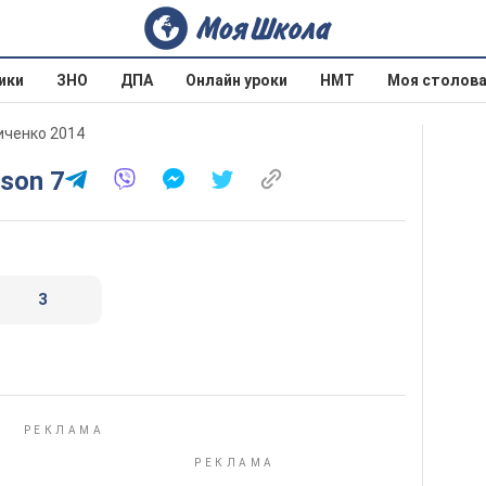
ики
ЗНО
ДПА
Онлайн уроки
НМТ
Моя столов
личенко 2014
sson 7
3