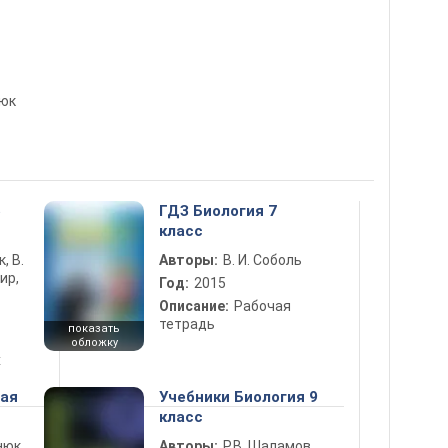
пюк
5
ГДЗ Биология 7
класс
к, В.
Авторы:
В. И. Соболь
ир,
Год:
2015
Описание:
Рабочая
тетрадь
показать
обложку
х
ная
Учебники Биология 9
класс
нюк,
Авторы:
Р.В. Шаламов,