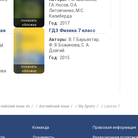
Г.А. Носов, О.А.
Литовченко, М.С.
Калиберда
показать
Год:
2017
обложку
ная
ГДЗ Физика 7 класс
Авторы:
В. Г. Барьяхтар,
Ф. Я. Божинова, С. А.
 И.
Довгий
Год:
2015
показать
ова
обложку
глийский язык ✍
Английский язык
My Sports
Lesson 7
Команда
Правовая информация
йте
Документы
Редакционная политика