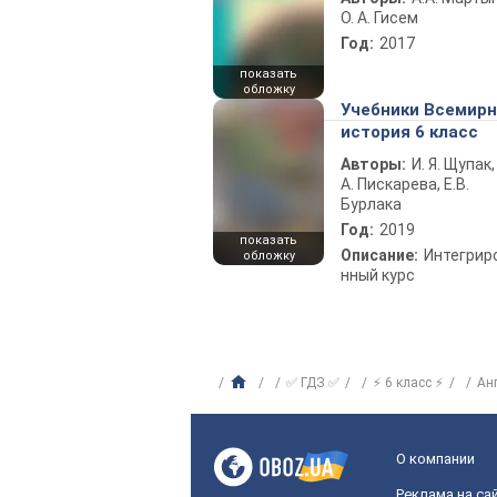
О. А. Гисем
Год:
2017
показать
обложку
Учебники Всемир
история 6 класс
Авторы:
И. Я. Щупак,
А. Пискарева, Е.В.
Бурлака
Год:
2019
показать
Описание:
Интегрир
обложку
нный курс
✅ ГДЗ ✅
⚡ 6 класс ⚡
Ан
О компании
Реклама на са