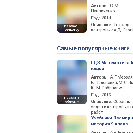
Авторы:
О. М.
Павличенко
Год:
2014
Описание:
Тетрадь-
показать
контроль к А.Д. Кар
обложку
Самые популярные книги
ГДЗ Математика 
класс
Авторы:
А. Г. Мерзля
Б. Полонский, М. С. Як
Ю. М. Рабинович
Год:
2013
показать
Описание:
Сборник
обложку
задач и контрольны
работ
Учебники Всемир
история 9 класс
Авторы:
А.А. Марты