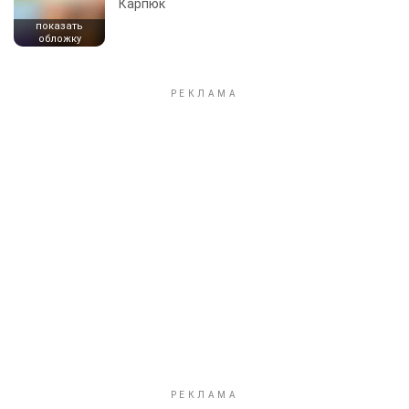
Карпюк
показать
обложку