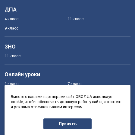
ДПА
4 класс
11 класс
9 класс
ЗНО
11 класс
Онлайн уроки
1 класс
7 класс
2 класс
8 класс
Вместе с нашими партнерами сайт OBOZ.UA использует
cookie, чтобы обеспечить должную работу сайта, а контент
3 класс
9 класс
и реклама отвечали вашим интересам.
4 класс
10 класс
5 класс
11 класс
Принять
6 класс