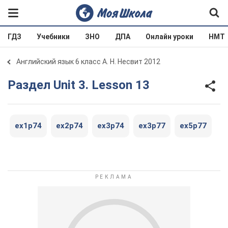
ГДЗ
Учебники
ЗНО
ДПА
Онлайн уроки
НМТ
Английский язык 6 класс А. Н. Несвит 2012
Раздел Unit 3. Lesson 13
ex1p74
ex2p74
ex3p74
ex3p77
ex5p77