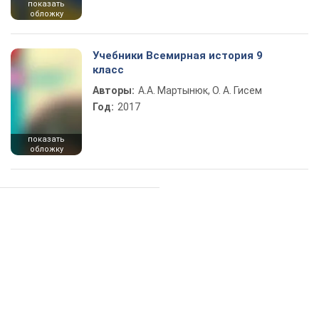
показать
обложку
Учебники Всемирная история 9
класс
Авторы:
А.А. Мартынюк, О. А. Гисем
Год:
2017
показать
обложку