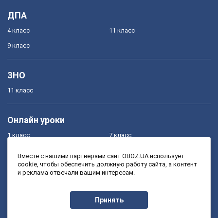
ДПА
4 класс
11 класс
9 класс
ЗНО
11 класс
Онлайн уроки
1 класс
7 класс
2 класс
8 класс
Вместе с нашими партнерами сайт OBOZ.UA использует
cookie, чтобы обеспечить должную работу сайта, а контент
3 класс
9 класс
и реклама отвечали вашим интересам.
4 класс
10 класс
5 класс
11 класс
Принять
6 класс