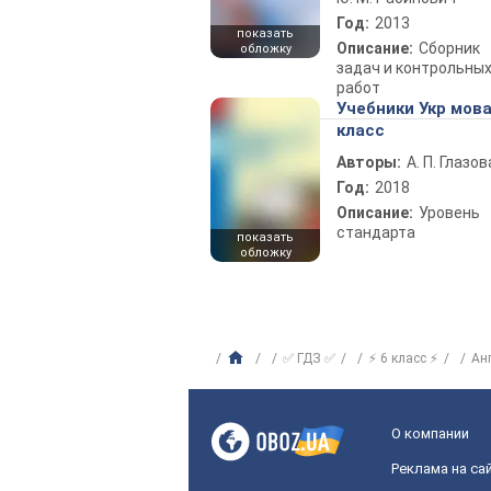
Год:
2013
показать
Описание:
Сборник
обложку
задач и контрольны
работ
Учебники Укр мова
класс
Авторы:
А. П. Глазов
Год:
2018
Описание:
Уровень
стандарта
показать
обложку
✅ ГДЗ ✅
⚡ 6 класс ⚡
Ан
О компании
Реклама на са