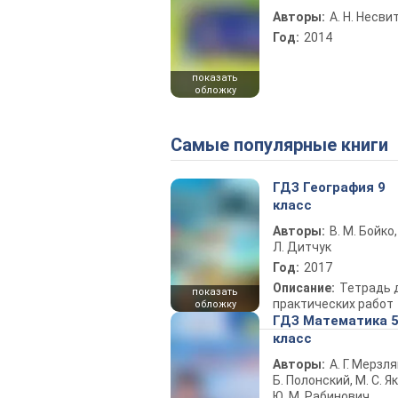
Авторы:
А. Н. Несви
Год:
2014
показать
обложку
Самые популярные книги
ГДЗ География 9
класс
Авторы:
В. М. Бойко,
Л. Дитчук
Год:
2017
Описание:
Тетрадь 
показать
практических работ
обложку
ГДЗ Математика 
класс
Авторы:
А. Г. Мерзля
Б. Полонский, М. С. Як
Ю. М. Рабинович