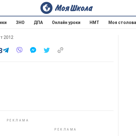
ики
ЗНО
ДПА
Онлайн уроки
НМТ
Моя столов
ит 2012
3