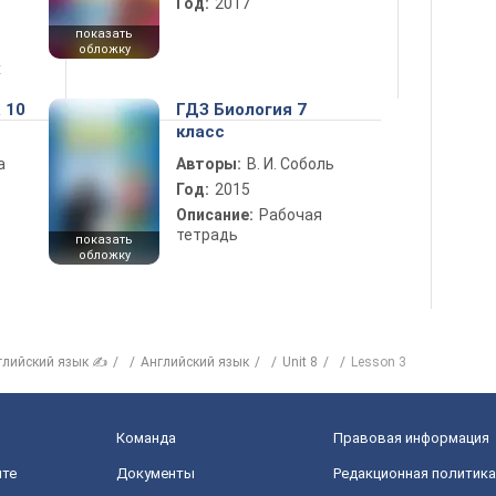
Год:
2017
показать
обложку
х
 10
ГДЗ Биология 7
класс
а
Авторы:
В. И. Соболь
Год:
2015
Описание:
Рабочая
тетрадь
показать
обложку
глийский язык ✍
Английский язык
Unit 8
Lesson 3
Команда
Правовая информация
йте
Документы
Редакционная политика