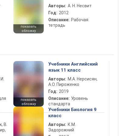
т
Авторы:
А. Н. Несвит
Год:
2012
Описание:
Рабочая
тетрадь
показать
обложку
Учебники Английский
язык 11 класс
 И.
Авторы:
М.А. Нерсисян,
А.О. Пироженко
Год:
2019
для
Описание:
Уровень
показать
стандарта
обложку
5
Учебники Биология 9
класс
к, В.
Авторы:
К.М.
ир,
Задорожний