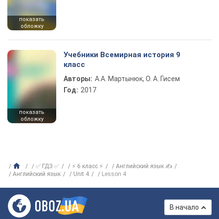
показать
обложку
Учебники Всемирная история 9
класс
Авторы:
А.А. Мартынюк, О. А. Гисем
Год:
2017
показать
обложку
✅ ГДЗ ✅
⚡ 6 класс ⚡
Английский язык ✍
Английский язык
Unit 4
Lesson 4
В начало