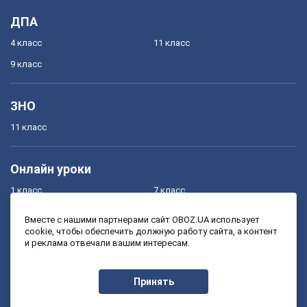
ДПА
4 класс
11 класс
9 класс
ЗНО
11 класс
Онлайн уроки
1 класс
7 класс
2 класс
8 класс
Вместе с нашими партнерами сайт OBOZ.UA использует
cookie, чтобы обеспечить должную работу сайта, а контент
3 класс
9 класс
и реклама отвечали вашим интересам.
4 класс
10 класс
5 класс
11 класс
Принять
6 класс