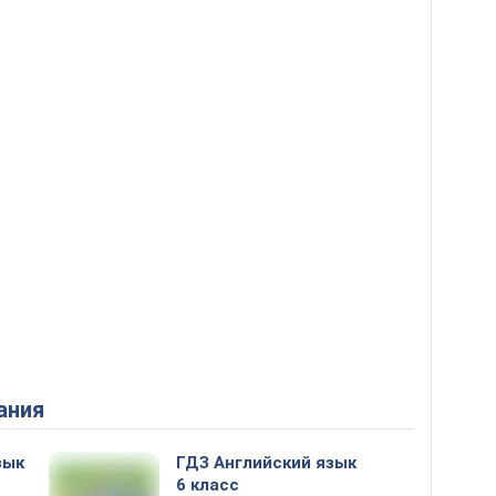
ания
зык
ГДЗ Английский язык
6 класс