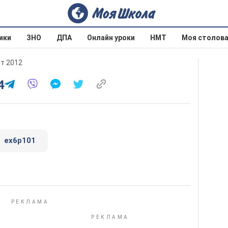
ики
ЗНО
ДПА
Онлайн уроки
НМТ
Моя столов
ит 2012
4
ex6p101