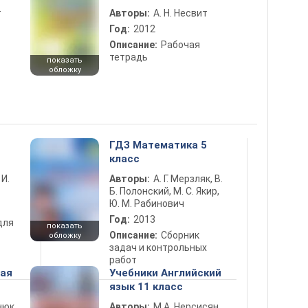
т
Авторы:
А. Н. Несвит
Год:
2012
Описание:
Рабочая
тетрадь
показать
обложку
ГДЗ Математика 5
класс
 И.
Авторы:
А. Г. Мерзляк, В.
Б. Полонский, М. С. Якир,
Ю. М. Рабинович
Год:
2013
для
показать
Описание:
Сборник
обложку
задач и контрольных
работ
ная
Учебники Английский
язык 11 класс
нюк,
Авторы:
М.А. Нерсисян,