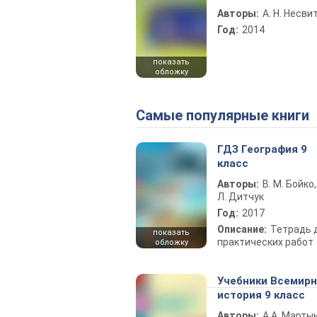
Авторы:
А. Н. Несви
Год:
2014
показать
обложку
Самые популярные книги
ГДЗ География 9
класс
Авторы:
В. М. Бойко,
Л. Дитчук
Год:
2017
Описание:
Тетрадь 
показать
практических работ
обложку
Учебники Всемир
история 9 класс
Авторы:
А.А. Марты