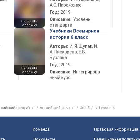
А.О. Пироженко
Год:
2019
Описание:
Уровень
показать
стандарта
обложку
Учебники Всемирная
история 6 класс
ь
Авторы:
И. Я. Щупак, И.
А. Пискарева, Е.В.
Бурлака
Год:
2019
показать
Описание:
Интегрирова
обложку
нный курс
глийский язык ✍
Английский язык
Unit 5
Lesson 4
Команда
Правовая информация
йте
Документы
Редакционная политика