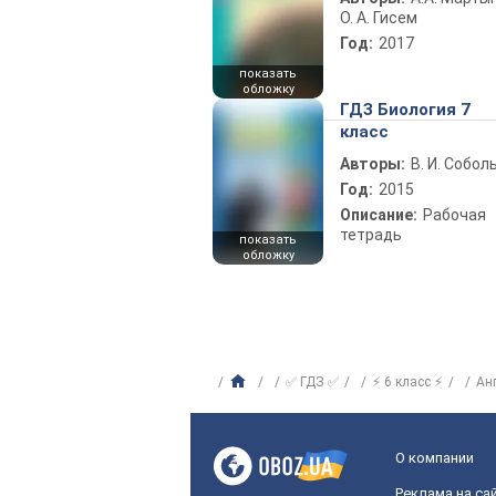
О. А. Гисем
Год:
2017
показать
обложку
ГДЗ Биология 7
класс
Авторы:
В. И. Собол
Год:
2015
Описание:
Рабочая
тетрадь
показать
обложку
✅ ГДЗ ✅
⚡ 6 класс ⚡
Ан
О компании
Реклама на са