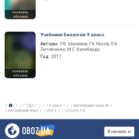
показать
обложку
Учебники Биология 9 класс
Авторы:
Р.В. Шаламов, Г.А. Носов, О.А.
Литовченко, М.С. Калиберда
Год:
2017
показать
обложку
✅ ГДЗ ✅
⚡ 6 класс ⚡
Английский язык ✍
Английский язык
Unit 6
Lessons 5-6
В начало