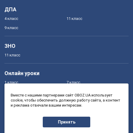
ДПА
4 класс
11 класс
9 класс
ЗНО
11 класс
Онлайн уроки
1 класс
7 класс
2 класс
8 класс
Вместе с нашими партнерами сайт OBOZ.UA использует
cookie, чтобы обеспечить должную работу сайта, а контент
3 класс
9 класс
и реклама отвечали вашим интересам.
4 класс
10 класс
5 класс
11 класс
Принять
6 класс