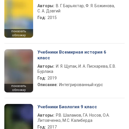
Авторы:
В. Г. Барьяхтар, Ф. Я. Божинова,
С. А. Довгий
Год:
2015
показать
обложку
Учебники Всемирная история 6
класс
Авторы:
И. Я. Щупак, И. А. Пискарева, Е.В.
Бурлака
Год:
2019
Описание:
Интегрированный курс
показать
обложку
Учебники Биология 9 класс
Авторы:
Р.В. Шаламов, Г.А. Носов, О.А.
Литовченко, М.С. Калиберда
Год:
2017