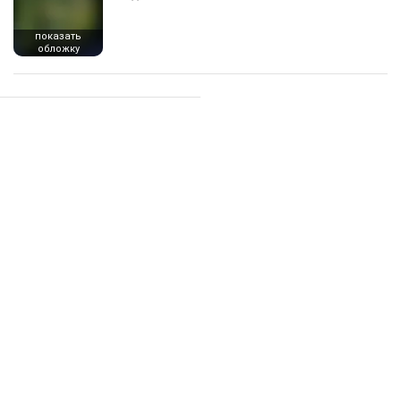
показать
обложку