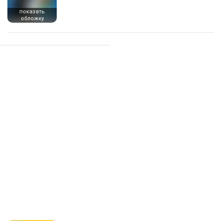
показать
обложку