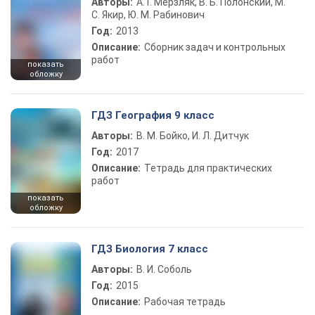
Авторы:
А. Г. Мерзляк, В. Б. Полонский, М.
С. Якир, Ю. М. Рабинович
Год:
2013
Описание:
Сборник задач и контрольных
работ
показать
обложку
ГДЗ География 9 класс
Авторы:
В. М. Бойко, И. Л. Дитчук
Год:
2017
Описание:
Тетрадь для практических
работ
показать
обложку
ГДЗ Биология 7 класс
Авторы:
В. И. Соболь
Год:
2015
Описание:
Рабочая тетрадь