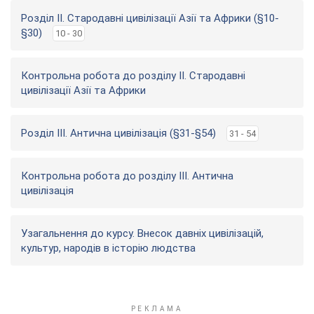
Розділ II. Стародавні цивілізації Азії та Африки (§10-
§30)
10 - 30
Контрольна робота до розділу II. Стародавні
цивілізації Азії та Африки
Розділ ІІІ. Антична цивілізація (§31-§54)
31 - 54
Контрольна робота до розділу III. Антична
цивілізація
Узагальнення до курсу. Внесок давніх цивілізацій,
культур, народів в історію людства