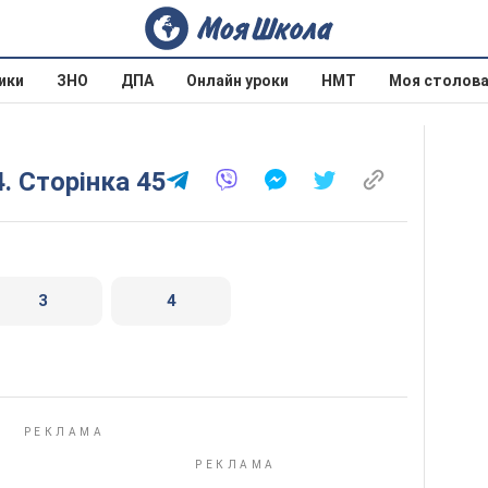
ики
ЗНО
ДПА
Онлайн уроки
НМТ
Моя столов
4. Сторінка 45
3
4