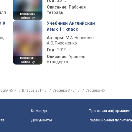
Год:
2015
Описание:
Рабочая
для
тетрадь
показать
обложку
я 9
Учебники Английский
язык 11 класс
в,
Авторы:
М.А. Нерсисян,
А.О. Пироженко
Год:
2019
Описание:
Уровень
показать
стандарта
обложку
тория ✍
Власов 2014
Сторінки 3 - 54
Сторінка 45
Команда
Правовая информация
йте
Документы
Редакционная политика