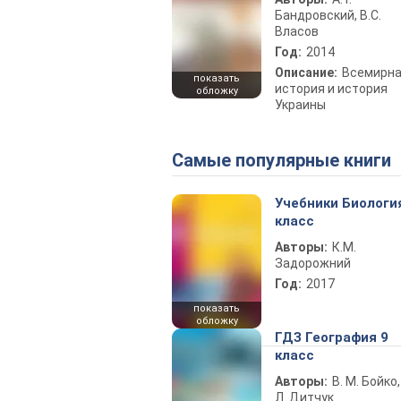
Бандровский, В.С.
Власов
Год:
2014
Описание:
Всемирн
показать
история и история
обложку
Украины
Самые популярные книги
Учебники Биологи
класс
Авторы:
К.М.
Задорожний
Год:
2017
показать
обложку
ГДЗ География 9
класс
Авторы:
В. М. Бойко,
Л. Дитчук