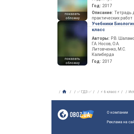
Год:
2017
Описание:
Тетрадь 
показать
практических работ
обложку
Учебники Биологи
класс
Авторы:
Р.В. Шаламо
Г.А. Носов, О.А.
Литовченко, М.С.
Калиберда
показать
Год:
2017
обложку
✅ ГДЗ ✅
⚡ 6 класс ⚡
Ис
О компании
Реклама на са