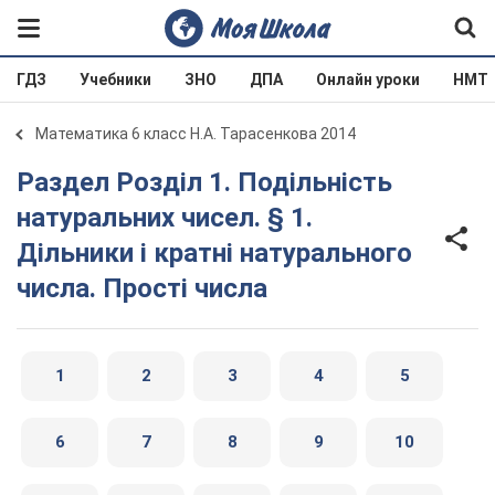
ГДЗ
Учебники
ЗНО
ДПА
Онлайн уроки
НМТ
Математика 6 класс Н.А. Тарасенкова 2014
Раздел Розділ 1. Подільність
натуральних чисел. § 1.
Дільники і кратні натурального
числа. Прості числа
1
2
3
4
5
6
7
8
9
10