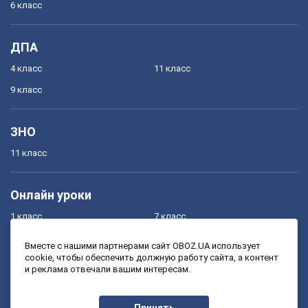
6 класс
ДПА
4 класс
11 класс
9 класс
ЗНО
11 класс
Онлайн уроки
1 класс
7 класс
2 класс
8 класс
Вместе с нашими партнерами сайт OBOZ.UA использует
cookie, чтобы обеспечить должную работу сайта, а контент
3 класс
9 класс
и реклама отвечали вашим интересам.
4 класс
10 класс
5 класс
11 класс