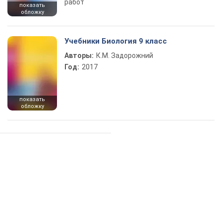
работ
показать
обложку
Учебники Биология 9 класс
Авторы:
К.М. Задорожний
Год:
2017
показать
обложку