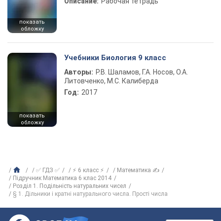
Описание:
Рабочая тетрадь
показать
обложку
Учебники Биология 9 класс
Авторы:
Р.В. Шаламов, Г.А. Носов, О.А.
Литовченко, М.С. Калиберда
Год:
2017
показать
обложку
✅ ГДЗ ✅
⚡ 6 класс ⚡
Математика ✍
Підручник Математика 6 клас 2014
Розділ 1. Подільність натуральних чисел
§ 1. Дільники і кратні натурального числа. Прості числа