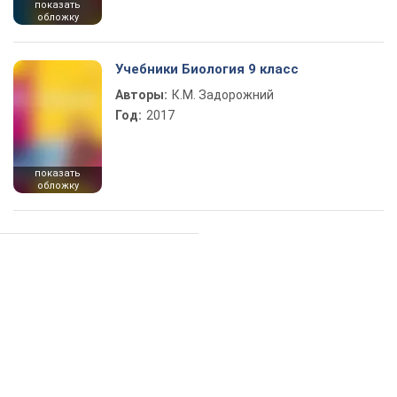
показать
обложку
Учебники Биология 9 класс
Авторы:
К.М. Задорожний
Год:
2017
показать
обложку