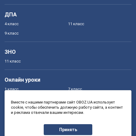
ДПА
4 класс
11 класс
9 класс
ЗНО
11 класс
Онлайн уроки
1 класс
7 класс
2 класс
8 класс
Вместе с нашими партнерами сайт OBOZ.UA использует
cookie, чтобы обеспечить должную работу сайта, а контент
3 класс
9 класс
и реклама отвечали вашим интересам.
4 класс
10 класс
5 класс
11 класс
Принять