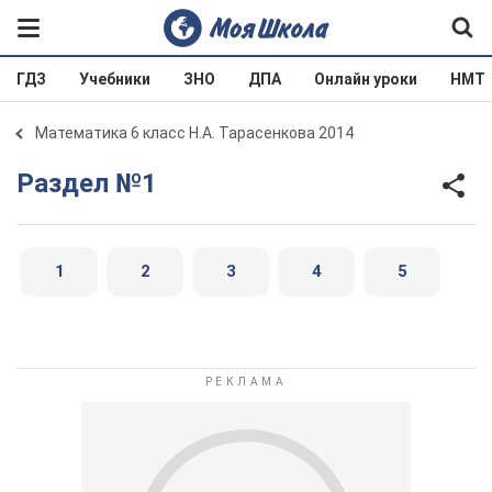
ГДЗ
Учебники
ЗНО
ДПА
Онлайн уроки
НМТ
Математика 6 класс Н.А. Тарасенкова 2014
Раздел №1
1
2
3
4
5