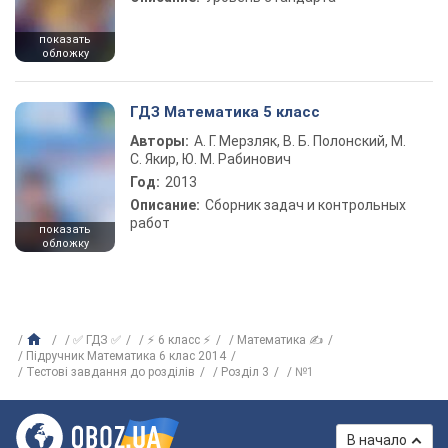
показать
обложку
ГДЗ Математика 5 класс
Авторы:
А. Г. Мерзляк, В. Б. Полонский, М.
С. Якир, Ю. М. Рабинович
Год:
2013
Описание:
Сборник задач и контрольных
работ
показать
обложку
✅ ГДЗ ✅
⚡ 6 класс ⚡
Математика ✍
Підручник Математика 6 клас 2014
Тестові завдання до розділів
Розділ 3
№1
В начало