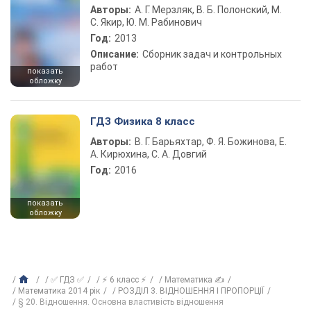
Авторы:
А. Г. Мерзляк, В. Б. Полонский, М.
С. Якир, Ю. М. Рабинович
Год:
2013
Описание:
Сборник задач и контрольных
работ
показать
обложку
ГДЗ Физика 8 класс
Авторы:
В. Г. Барьяхтар, Ф. Я. Божинова, Е.
А. Кирюхина, С. А. Довгий
Год:
2016
показать
обложку
✅ ГДЗ ✅
⚡ 6 класс ⚡
Математика ✍
Математика 2014 рік
РОЗДІЛ 3. ВІДНОШЕННЯ І ПРОПОРЦІЇ
§ 20. Відношення. Основна властивість відношення