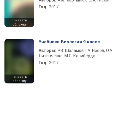
Авторы:
А.А. Мартынюк, О. А. Гисем
Год:
2017
показать
обложку
Учебники Биология 9 класс
Авторы:
Р.В. Шаламов, Г.А. Носов, О.А.
Литовченко, М.С. Калиберда
Год:
2017
показать
обложку